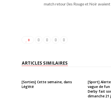
match retour (les Rouge et Noir avaient 
0
ARTICLES SIMILAIRES
[Sorties] Cette semaine, dans
[Sport] Alerte
Lég’été
vague de fun à
Derby fait son
dimanche 21 