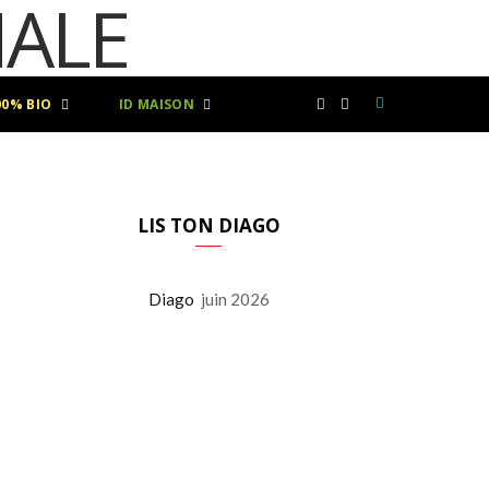
00% BIO
ID MAISON
F
I
a
n
c
s
LIS TON DIAGO
e
t
Diago
juin 2026
b
a
o
g
o
r