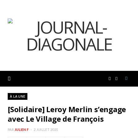
F
I
a
n
À LA UNE
[Solidaire] Leroy Merlin s’engage
c
s
avec Le Village de François
e
t
PAR
JULIEN F
2 JUILLET 2021