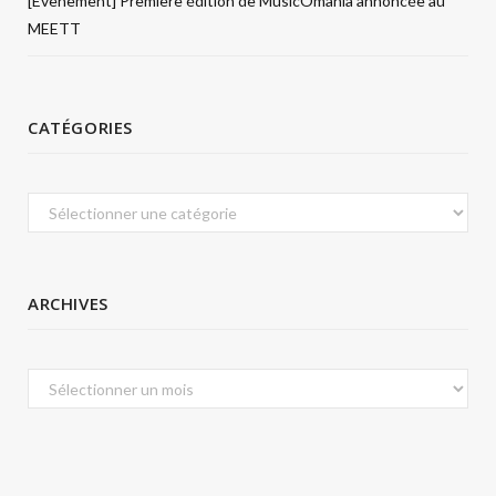
[Évènement] Première édition de MusicÔmania annoncée au
MEETT
CATÉGORIES
Catégories
ARCHIVES
Archives