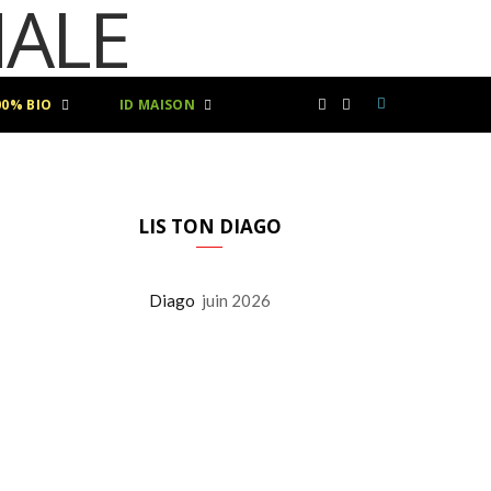
00% BIO
ID MAISON
F
I
a
n
c
s
LIS TON DIAGO
e
t
Diago
juin 2026
b
a
o
g
o
r