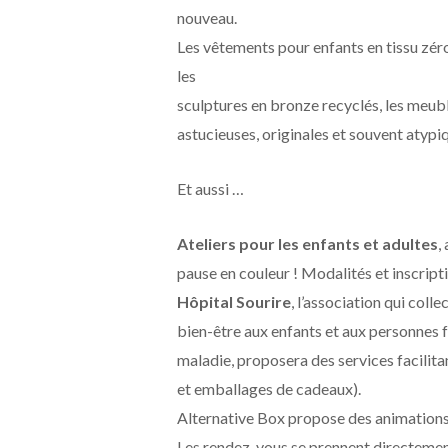
nouveau.
Les vêtements pour enfants en tissu zéro 
les
sculptures en bronze recyclés, les meubl
astucieuses, originales et souvent atypi
Et aussi …
Ateliers pour les enfants et adultes
,
pause en couleur ! Modalités et inscript
Hôpital Sourire
, l’association qui col
bien-être aux enfants et aux personnes fr
maladie, proposera des services facilitant
et emballages de cadeaux).
Alternative Box propose des animations 
Les rendez-vous se prennent directement