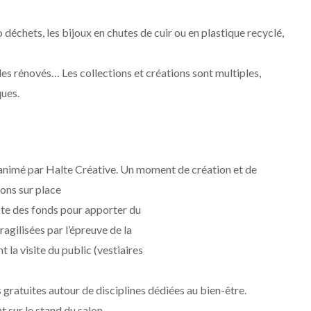
déchets, les bijoux en chutes de cuir ou en plastique recyclé,
es rénovés… Les collections et créations sont multiples,
ques.
 animé par Halte Créative. Un moment de création et de
ions sur place
lecte des fonds pour apporter du
agilisées par l’épreuve de la
 la visite du public (vestiaires
gratuites autour de disciplines dédiées au bien-être.
 sur le stand du salon.