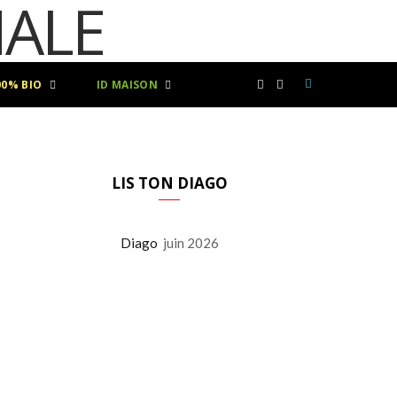
00% BIO
ID MAISON
F
I
a
n
c
s
LIS TON DIAGO
e
t
Diago
juin 2026
b
a
o
g
o
r