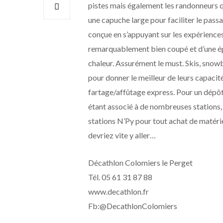
pistes mais également les randonneurs que
une capuche large pour faciliter le passa
conçue en s’appuyant sur les expériences 
remarquablement bien coupé et d’une ép
chaleur. Assurément le must. Skis, snowb
pour donner le meilleur de leurs capaci
fartage/affûtage express. Pour un dépôt du
étant associé à de nombreuses stations,
stations N’Py pour tout achat de matériel
devriez vite y aller…
Décathlon Colomiers le Perget
Tél. 05 61 31 87 88
www.decathlon.fr
Fb:@DecathlonColomiers