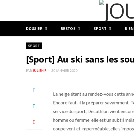
DOSSIER
RESTOS
SPORT
BIEN
SPORT
[Sport] Au ski sans les so
PAR
JULIEN F
20 JANVIER 2020
La neige étant au rendez-vous cette année
Encore faut-il la préparer savamment. Tou
service du sport, Décathlon vient encore 
homme ou femme, elle est un subtil mélan
coupe vent et imperméable, elle s’impo