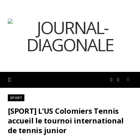
F
I
a
n
SPORT
[SPORT] L’US Colomiers Tennis
c
s
accueil le tournoi international
de tennis junior
e
t