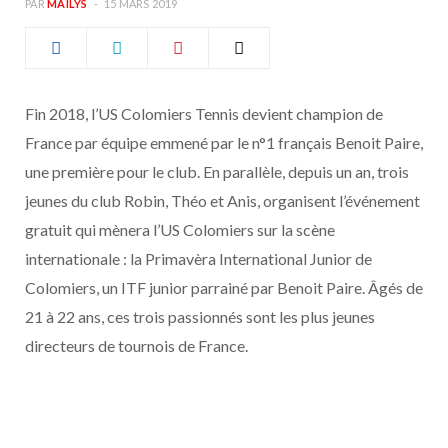
PAR
MAÏLYS
15 MARS 2019
b
a
o
g
Fin 2018, l’US Colomiers Tennis devient champion de
o
r
France par équipe emmené par le n°1 français Benoit Paire,
k
a
une première pour le club. En parallèle, depuis un an, trois
jeunes du club Robin, Théo et Anis, organisent l’événement
m
gratuit qui mènera l’US Colomiers sur la scène
internationale : la Primavèra International Junior de
Colomiers, un ITF junior parrainé par Benoit Paire. Âgés de
21 à 22 ans, ces trois passionnés sont les plus jeunes
directeurs de tournois de France.