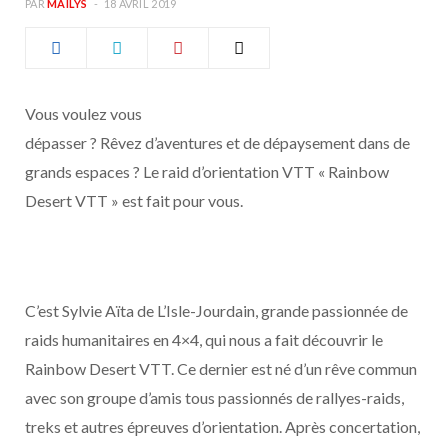
PAR
MAÏLYS
18 AVRIL 2019
b
a
o
g
Vous voulez vous
o
r
dépasser ? Rêvez d’aventures et de dépaysement dans de
k
a
grands espaces ? Le raid d’orientation VTT « Rainbow
Desert VTT » est fait pour vous.
m
C’est Sylvie Aïta de L’Isle-Jourdain, grande passionnée de
raids humanitaires en 4×4, qui nous a fait découvrir le
Rainbow Desert VTT. Ce dernier est né d’un rêve commun
avec son groupe d’amis tous passionnés de rallyes-raids,
treks et autres épreuves d’orientation. Après concertation,