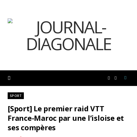
F
I
a
n
SPORT
[Sport] Le premier raid VTT
c
s
France-Maroc par une l’isloise et
ses compères
e
t