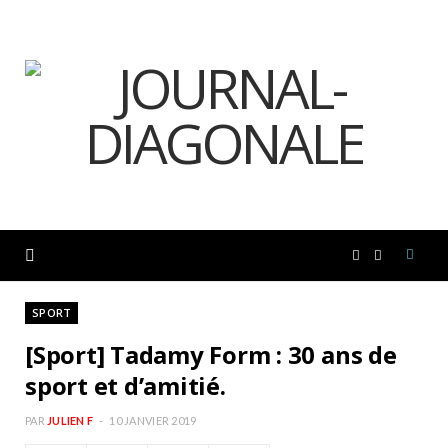
F
I
a
n
SPORT
[Sport] Tadamy Form : 30 ans de
c
s
sport et d’amitié.
e
t
PAR
JULIEN F
10 JANVIER 2019