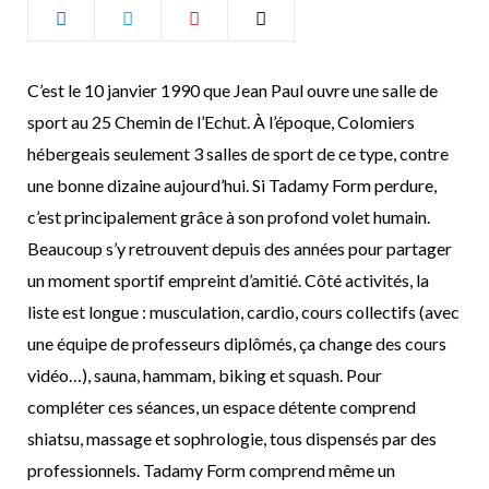
b
a
o
g
C’est le 10 janvier 1990 que Jean Paul ouvre une salle de
sport au 25 Chemin de l’Echut. À l’époque, Colomiers
o
r
hébergeais seulement 3 salles de sport de ce type, contre
k
a
une bonne dizaine aujourd’hui. Si Tadamy Form perdure,
c’est principalement grâce à son profond volet humain.
m
Beaucoup s’y retrouvent depuis des années pour partager
un moment sportif empreint d’amitié. Côté activités, la
liste est longue : musculation, cardio, cours collectifs (avec
une équipe de professeurs diplômés, ça change des cours
vidéo…), sauna, hammam, biking et squash. Pour
compléter ces séances, un espace détente comprend
shiatsu, massage et sophrologie, tous dispensés par des
professionnels. Tadamy Form comprend même un