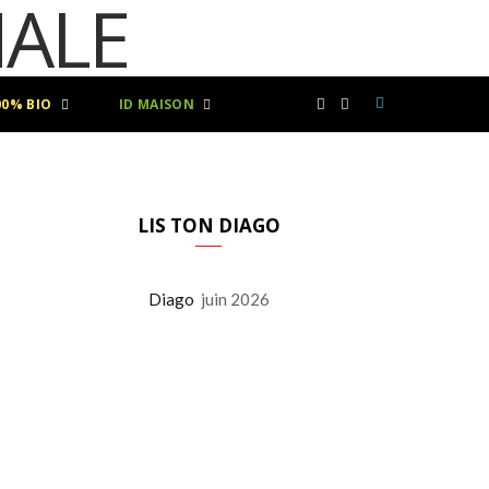
00% BIO
ID MAISON
F
I
a
n
c
s
LIS TON DIAGO
e
t
Diago
juin 2026
b
a
o
g
o
r