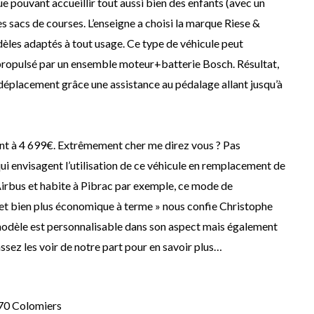
que pouvant accueillir tout aussi bien des enfants (avec un
s sacs de courses. L’enseigne a choisi la marque Riese &
es adaptés à tout usage. Ce type de véhicule peut
propulsé par un ensemble moteur+batterie Bosch. Résultat,
 déplacement grâce une assistance au pédalage allant jusqu’à
ent à 4 699€. Extrêmement cher me direz vous ? Pas
ui envisagent l’utilisation de ce véhicule en remplacement de
z Airbus et habite à Pibrac par exemple, ce mode de
t bien plus économique à terme » nous confie Christophe
odèle est personnalisable dans son aspect mais également
ssez les voir de notre part pour en savoir plus…
770 Colomiers