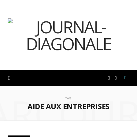
F
I
ARCOUR
a
n
TAG
AIDE AUX ENTREPRISES
c
s
e
t