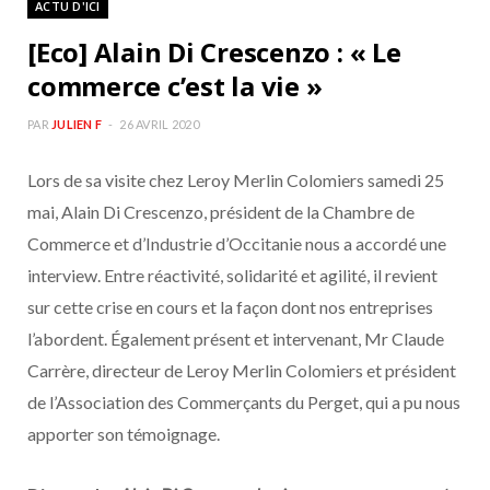
ACTU D'ICI
b
a
[Eco] Alain Di Crescenzo : « Le
o
g
commerce c’est la vie »
o
r
PAR
JULIEN F
26 AVRIL 2020
Lors de sa visite chez Leroy Merlin Colomiers samedi 25
k
a
mai, Alain Di Crescenzo, président de la Chambre de
m
Commerce et d’Industrie d’Occitanie nous a accordé une
interview. Entre réactivité, solidarité et agilité, il revient
sur cette crise en cours et la façon dont nos entreprises
l’abordent. Également présent et intervenant, Mr Claude
Carrère, directeur de Leroy Merlin Colomiers et président
de l’Association des Commerçants du Perget, qui a pu nous
apporter son témoignage.