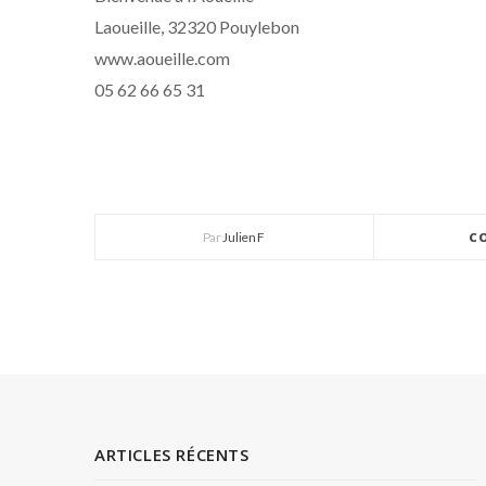
Laoueille, 32320 Pouylebon
www.aoueille.com
05 62 66 65 31
Par
Julien F
C
ARTICLES RÉCENTS