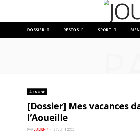
DOSSIER
RESTOS
SPORT
BIEN
P
À LA UNE
[Dossier] Mes vacances da
l’Aoueille
PAR
JULIEN F
27 JUIN 2025