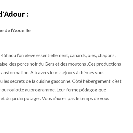
d’Adour :
e de l’Aoueille
e 45haoù l’on élève essentiellement, canards, oies, chapons,
aise, des porcs noir du Gers et des moutons .Ces productions
e transformation. A travers leurs séjours à thèmes vous
 ou les secrets de la cuisine gasconne. Côté hébergement, c’est
dge ou roulotte au programme. Leur ferme pédagogique
 et du jardin potager. Vous n’aurez pas le temps de vous