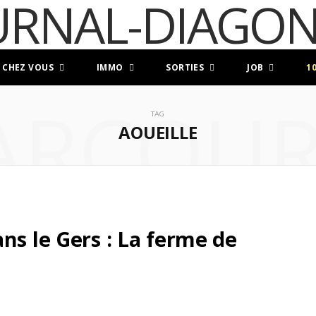
 CHEZ VOUS
IMMO
SORTIES
JOB
1
ARCOUR
TAG
AOUEILLE
ns le Gers : La ferme de