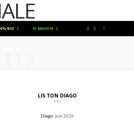
00% BIO
ID MAISON
F
I
IR
a
n
c
s
e
t
b
a
LIS TON DIAGO
o
g
Diago
juin 2026
o
r