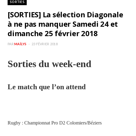
SORTIES
b
a
[SORTIES] La sélection Diagonale
o
g
à ne pas manquer Samedi 24 et
dimanche 25 février 2018
o
r
PAR
MAÏLYS
23 FÉVRIER 2018
k
a
Sorties du week-end
m
Le match que l’on attend
Rugby : Championnat Pro D2 Colomiers/Béziers