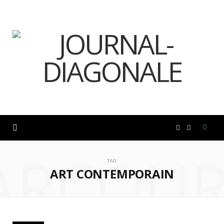
F
I
ARCOUR
a
n
TAG
ART CONTEMPORAIN
c
s
e
t