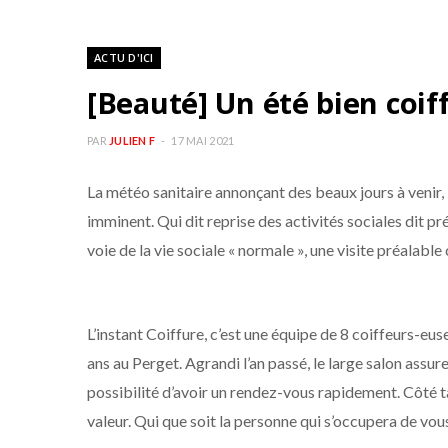
ACTU D'ICI
[Beauté] Un été bien coif
PAR
JULIEN F
17 MAI 2021
La météo sanitaire annonçant des beaux jours à venir, l
imminent. Qui dit reprise des activités sociales dit pr
voie de la vie sociale « normale », une visite préalabl
L’instant Coiffure, c’est une équipe de 8 coiffeurs-e
ans au Perget. Agrandi l’an passé, le large salon assur
possibilité d’avoir un rendez-vous rapidement. Côté 
valeur. Qui que soit la personne qui s’occupera de vous