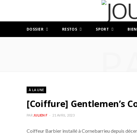
DOSSIER
RESTOS
SPORT
BIEN
P
À LA UNE
[Coiffure] Gentlemen’s C
PAR
JULIEN F
21 AVRIL 2023
Coiffeur Barbier installé à Cornebarrieu depuis dé