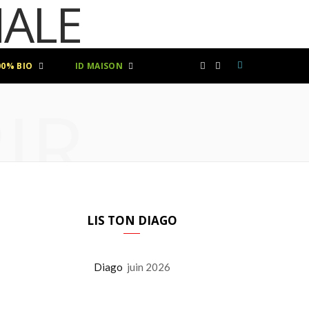
00% BIO
ID MAISON
F
I
IR
a
n
c
s
e
t
b
a
LIS TON DIAGO
o
g
Diago
juin 2026
o
r