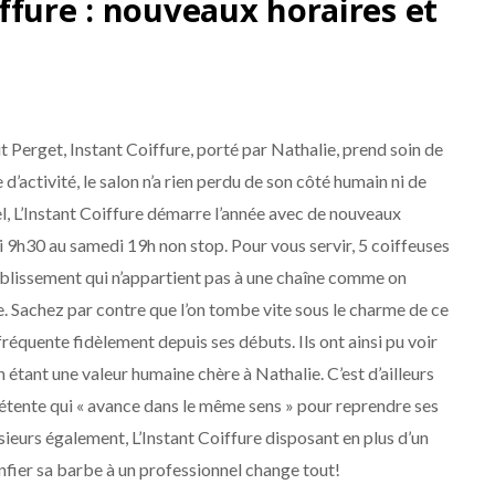
ffure : nouveaux horaires et
 Perget, Instant Coiffure, porté par Nathalie, prend soin de
d’activité, le salon n’a rien perdu de son côté humain ni de
l, L’Instant Coiffure démarre l’année avec de nouveaux
i 9h30 au samedi 19h non stop. Pour vous servir, 5 coiffeuses
ablissement qui n’appartient pas à une chaîne comme on
. Sachez par contre que l’on tombe vite sous le charme de ce
 fréquente fidèlement depuis ses débuts. Ils ont ainsi pu voir
n étant une valeur humaine chère à Nathalie. C’est d’ailleurs
pétente qui « avance dans le même sens » pour reprendre ses
eurs également, L’Instant Coiffure disposant en plus d’un
nfier sa barbe à un professionnel change tout!