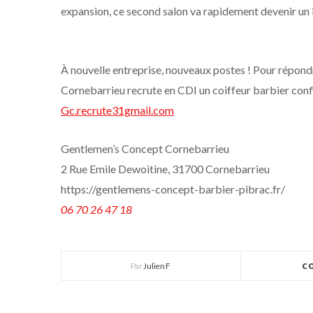
expansion, ce second salon va rapidement devenir u
À nouvelle entreprise, nouveaux postes ! Pour répon
Cornebarrieu recrute en CDI un coiffeur barbier conf
Gc.recrute31gmail.com
Gentlemen’s Concept Cornebarrieu
2 Rue Emile Dewoitine, 31700 Cornebarrieu
https://gentlemens-concept-barbier-pibrac.fr/
06 70 26 47 18
Par
Julien F
C