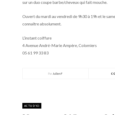
sur un duo coupe barbe/cheveux qui fait mouche.
Ouvert du mardi au vendredi de 9h30 à 19h et le samed
connaître absolument.
L’instant coiffure
4 Avenue André-Marie Ampère, Colomiers
05 61 99 33 83
Par
Julien F
C
ACTU D'ICI