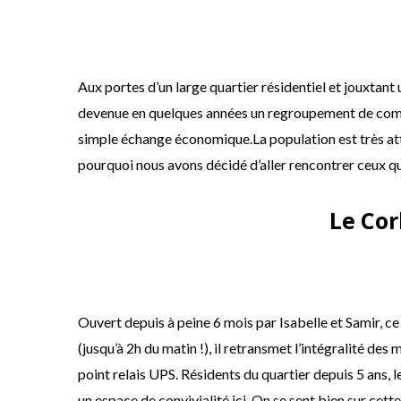
Aux portes d’un large quartier résidentiel et jouxtant
devenue en quelques années un regroupement de comme
simple échange économique.La population est très atta
pourquoi nous avons décidé d’aller rencontrer ceux qui 
Le Cor
Ouvert depuis à peine 6 mois par Isabelle et Samir, c
(jusqu’à 2h du matin !), il retransmet l’intégralité des
point relais UPS. Résidents du quartier depuis 5 ans,
un espace de convivialité ici. On se sent bien sur cett