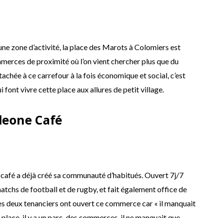
 une zone d’activité, la place des Marots à Colomiers est
rces de proximité où l’on vient chercher plus que du
chée à ce carrefour à la fois économique et social, c’est
font vivre cette place aux allures de petit village.
leone Café
e café a déjà créé sa communauté d’habitués. Ouvert 7j/7
 matchs de football et de rugby, et fait également office de
 les deux tenanciers ont ouvert ce commerce car « il manquait
e place, il y a un parc, des commerces, il ne manquait que