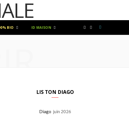
00% BIO
ID MAISON
F
I
IR
a
n
c
s
e
t
b
a
LIS TON DIAGO
o
g
Diago
juin 2026
o
r