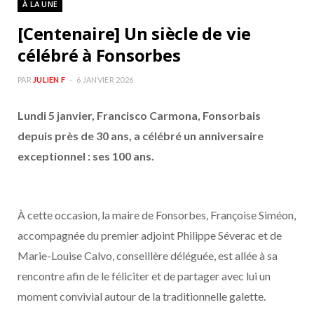
À LA UNE
b
a
[Centenaire] Un siècle de vie
o
g
célébré à Fonsorbes
o
r
PAR
JULIEN F
6 JANVIER 2026
Lundi 5 janvier, Francisco Carmona, Fonsorbais
k
a
depuis près de 30 ans, a célébré un anniversaire
m
exceptionnel : ses 100 ans.
À cette occasion, la maire de Fonsorbes, Françoise Siméon,
accompagnée du premier adjoint Philippe Séverac et de
Marie-Louise Calvo, conseillère déléguée, est allée à sa
rencontre afin de le féliciter et de partager avec lui un
moment convivial autour de la traditionnelle galette.