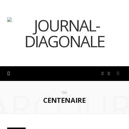
F
I
ARCOUR
a
n
TAG
CENTENAIRE
c
s
e
t