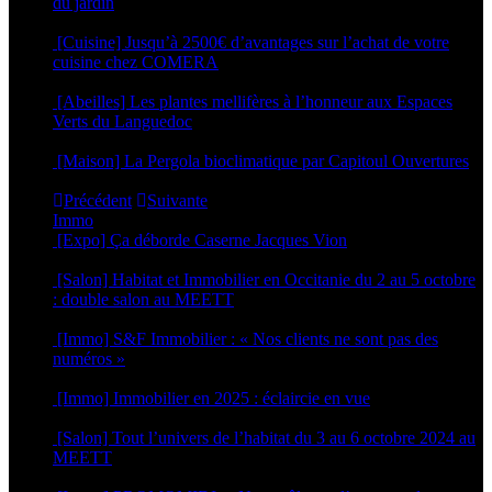
du jardin
15 mars 2022
[Cuisine] Jusqu’à 2500€ d’avantages sur l’achat de votre
cuisine chez COMERA
14 mars 2022
[Abeilles] Les plantes mellifères à l’honneur aux Espaces
Verts du Languedoc
14 mars 2022
[Maison] La Pergola bioclimatique par Capitoul Ouvertures
24 février 2022
Précédent
Suivante
Immo
[Expo] Ça déborde Caserne Jacques Vion
25 juin 2026
[Salon] Habitat et Immobilier en Occitanie du 2 au 5 octobre
: double salon au MEETT
26 septembre 2025
[Immo] S&F Immobilier : « Nos clients ne sont pas des
numéros »
30 juin 2025
[Immo] Immobilier en 2025 : éclaircie en vue
8 janvier 2025
[Salon] Tout l’univers de l’habitat du 3 au 6 octobre 2024 au
MEETT
26 septembre 2024