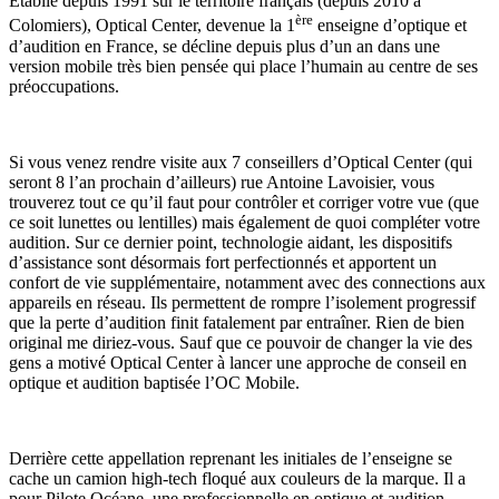
Établie depuis 1991 sur le territoire français (depuis 2010 à
ère
Colomiers), Optical Center, devenue la 1
enseigne d’optique et
d’audition en France, se décline depuis plus d’un an dans une
version mobile très bien pensée qui place l’humain au centre de ses
préoccupations.
Si vous venez rendre visite aux 7 conseillers d’Optical Center (qui
seront 8 l’an prochain d’ailleurs) rue Antoine Lavoisier, vous
trouverez tout ce qu’il faut pour contrôler et corriger votre vue (que
ce soit lunettes ou lentilles) mais également de quoi compléter votre
audition. Sur ce dernier point, technologie aidant, les dispositifs
d’assistance sont désormais fort perfectionnés et apportent un
confort de vie supplémentaire, notamment avec des connections aux
appareils en réseau. Ils permettent de rompre l’isolement progressif
que la perte d’audition finit fatalement par entraîner. Rien de bien
original me diriez-vous. Sauf que ce pouvoir de changer la vie des
gens a motivé Optical Center à lancer une approche de conseil en
optique et audition baptisée l’OC Mobile.
Derrière cette appellation reprenant les initiales de l’enseigne se
cache un camion high-tech floqué aux couleurs de la marque. Il a
pour Pilote Océane, une professionnelle en optique et audition