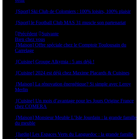
venir
12 mars 2026
[Sport] Ski Club de Colomiers : 100% loisirs, 100% plaisir
9 mars 2026
[Sport] le Football Club MAS 31 muscle son partenariat
5 mars 2026
Précédent
Suivante
Bien chez vous
[Maison] Offre spéciale chez le Comptoir Toulousain du
Carrelage
4 juin 2025
[Cuisine] Groupe Alkymia : 5 ans déjà !
9 avril 2025
[Cuisine] 2024 est déjà chez Maxime Placards & Cuisines
28 novembre 2023
[Maison] La rénovation énergétique? Si simple avec Leroy
Merlin
6 septembre 2023
[Cuisine] Un mois d’avantage pour les Jours Origine France
chez COMERA
2 mars 2023
[Maison] Monsieur Meuble L’Isle Jourdain : la grande famille
du meuble
25 août 2022
[Jardin] Les Espaces Verts du Languedoc : la grande famille