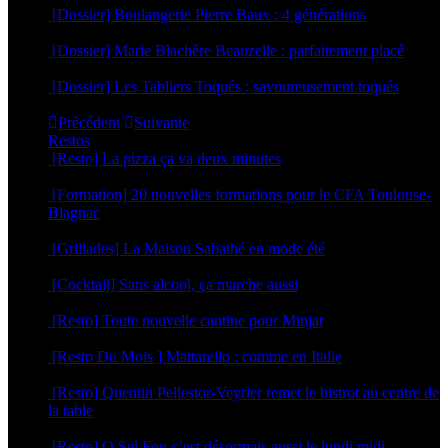
[Dossier] Boulangerie Pierre Baux : 4 générations
4 mai 2026
[Dossier] Marie Blachère Beauzelle : parfaitement placé
30 avril 2026
[Dossier] Les Tabliers Toqués : savoureusement toqués
29 avril 2026
Précédent
Suivante
Restos
[Resto] La pizza ça va deux minutes
2 juillet 2026
[Formation] 20 nouvelles formations pour le CFA Toulouse-
Blagnac
19 juin 2026
[Grillades] La Maison Sabathé en mode été
17 juin 2026
[Cocktail] Sans alcool, ça marche aussi
16 juin 2026
[Resto] Toute nouvelle cantine pour Minjat
11 juin 2026
[Resto Du Mois ] Mattarello : comme en Italie
8 juin 2026
[Resto] Quentin Pellestor-Veyrier remet le bistrot au centre de
la table
3 juin 2026
[Resto] O Sel Fou c’est désormais aussi le lundi midi