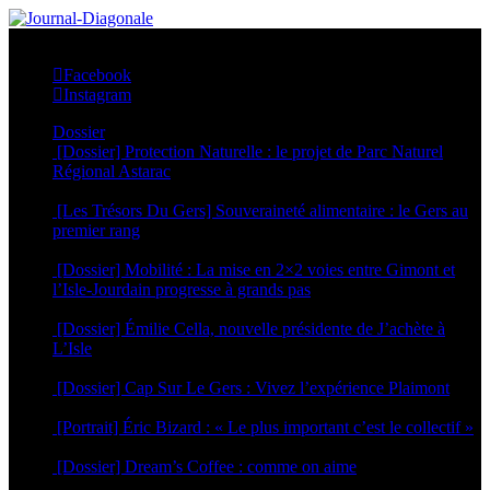
Facebook
Instagram
Dossier
[Dossier] Protection Naturelle : le projet de Parc Naturel
Régional Astarac
20 juillet 2026
[Les Trésors Du Gers] Souveraineté alimentaire : le Gers au
premier rang
6 juillet 2026
[Dossier] Mobilité : La mise en 2×2 voies entre Gimont et
l’Isle-Jourdain progresse à grands pas
29 juin 2026
[Dossier] Émilie Cella, nouvelle présidente de J’achète à
L’Isle
25 juin 2026
[Dossier] Cap Sur Le Gers : Vivez l’expérience Plaimont
24 juin 2026
[Portrait] Éric Bizard : « Le plus important c’est le collectif »
22 juin 2026
[Dossier] Dream’s Coffee : comme on aime
5 mai 2026