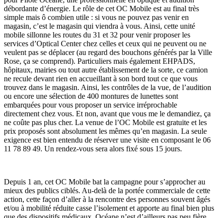
débordante d’énergie. Le rôle de cet OC Mobile est au final très
simple mais ô combien utile : si vous ne pouvez pas venir en
magasin, c’est le magasin qui viendra à vous. Ainsi, cette unité
mobile sillonne les routes du 31 et 32 pour venir proposer les
services d’Optical Center chez celles et ceux qui ne peuvent ou ne
veulent pas se déplacer (au regard des bouchons générés par la Ville
Rose, ça se comprend). Particuliers mais également EHPADS,
hôpitaux, mairies ou tout autre établissement de la sorte, ce camion
ne recule devant rien en accueillant à son bord tout ce que vous
trouvez dans le magasin. Ainsi, les contrôles de la vue, de l’audition
ou encore une sélection de 400 montures de lunettes sont
embarquées pour vous proposer un service irréprochable
directement chez vous. Et non, avant que vous me le demandiez, ça
ne coûte pas plus cher. La venue de l’OC Mobile est gratuite et les
prix proposés sont absolument les mêmes qu’en magasin. La seule
exigence est bien entendu de réserver une visite en composant le 06
11 78 89 49. Un rendez-vous sera alors fixé sous 15 jours.
Depuis 1 an, cet OC Mobile bat la campagne pour s’approcher au
mieux des publics ciblés. Au-delà de la portée commerciale de cette
action, cette façon d’aller à la rencontre des personnes souvent âgés
et/ou à mobilité réduite casse l’isolement et apporte au final bien plus
que des dispositifs médicaux. Océane n’est d’ailleurs pas peu fière