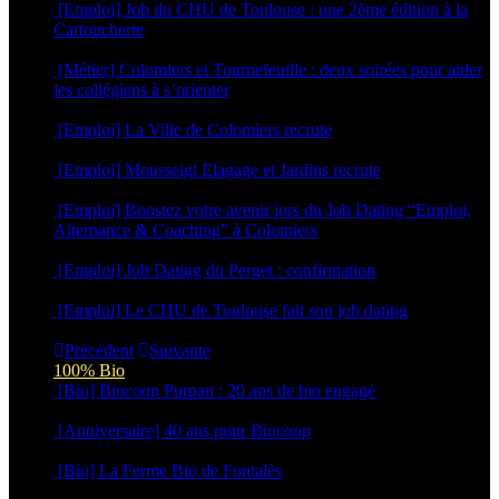
[Emploi] Job du CHU de Toulouse : une 2ème édition à la
Cartoucherie
16 février 2026
[Métier] Colomiers et Tournefeuille : deux soirées pour aider
les collégiens à s’orienter
3 février 2026
[Emploi] La Ville de Colomiers recrute
5 novembre 2025
[Emploi] Mousseigt Elagage et Jardins recrute
17 septembre 2025
[Emploi] Boostez votre avenir lors du Job Dating “Emploi,
Alternance & Coaching” à Colomiers
23 avril 2025
[Emploi] Job Dating du Perget : confirmation
14 avril 2025
[Emploi] Le CHU de Toulouse fait son job dating
19 février 2025
Précédent
Suivante
100% Bio
[Bio] Biocoop Purpan : 20 ans de bio engagé
16 juin 2026
[Anniversaire] 40 ans pour Biocoop
15 juin 2026
[Bio] La Ferme Bio de Fontalès
27 avril 2026