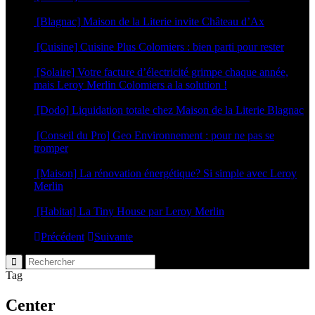
6 mars 2025
[Blagnac] Maison de la Literie invite Château d’Ax
5 mars 2025
[Cuisine] Cuisine Plus Colomiers : bien parti pour rester
17 janvier 2025
[Solaire] Votre facture d’électricité grimpe chaque année,
mais Leroy Merlin Colomiers a la solution !
18 septembre 2024
[Dodo] Liquidation totale chez Maison de la Literie Blagnac
4 septembre 2024
[Conseil du Pro] Geo Environnement : pour ne pas se
tromper
18 avril 2024
[Maison] La rénovation énergétique? Si simple avec Leroy
Merlin
6 septembre 2023
[Habitat] La Tiny House par Leroy Merlin
4 mai 2023
Précédent
Suivante
Tag
Center