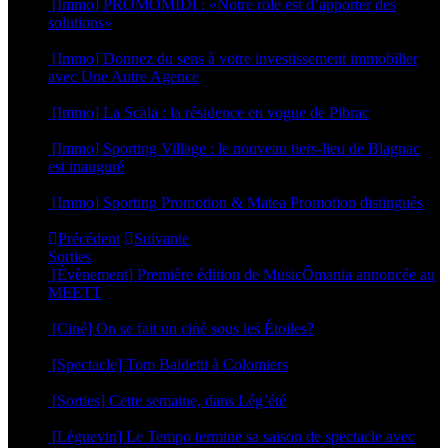
[Immo] PROMOMIDI : «Notre rôle est d’apporter des
solutions»
23 septembre 2024
[Immo] Donnez du sens à votre investissement immobilier
avec Une Autre Agence
29 novembre 2023
[Immo] La Scala : la résidence en vogue de Pibrac
21 avril 2023
[Immo] Sporting Village : le nouveau tiers-lieu de Blagnac
est inauguré
18 octobre 2022
[Immo] Sporting Promotion & Matea Promotion distingués
23 septembre 2022
Précédent
Suivante
Sorties
[Évènement] Première édition de MusicÔmania annoncée au
MEETT
29 juillet 2026
[Ciné] On se fait un ciné sous les Étoiles?
23 juillet 2026
[Spectacle] Tom Baldetti à Colomiers
23 juillet 2026
[Sorties] Cette semaine, dans Lég’été
15 juillet 2026
[Léguevin] Le Tempo termine sa saison de spectacle avec