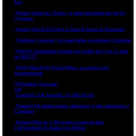
brio
11 mai 2026
[Sortie] Salon Occ’Ygène : le salon qui donne des envies
d’évasion
16 mars 2026
[Sortie] Fête de la Forêt à la Base de loisirs de Bouconne
4 mars 2026
[Tradition] Carnaval : les super-héros envahissent Colomiers
23 février 2026
[Salon] L’Immobilier reprend son souffle du 13 au 15 mars
au MEETT
12 février 2026
[Noël] Marché de Noël à Pibrac, un rendez-vous
incontournable
9 décembre 2025
Précédent
Suivante
Job
[Emploi] L’Isle Jourdain : la Ville recrute
21 juillet 2026
[Emploi] Job dating emploi, alternance et jobs saisonniers à
Colomiers
2 avril 2026
[Emploi] Plus de 1 000 postes à pourvoir dans
l’aéronautique, le spatial et la défense
11 mars 2026