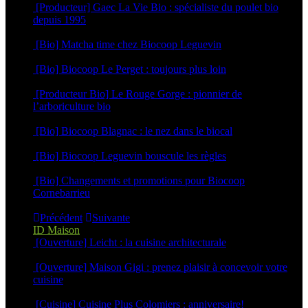
[Producteur] Gaec La Vie Bio : spécialiste du poulet bio
depuis 1995
26 mars 2026
[Bio] Matcha time chez Biocoop Leguevin
15 décembre 2025
[Bio] Biocoop Le Perget : toujours plus loin
10 décembre 2025
[Producteur Bio] Le Rouge Gorge : pionnier de
l’arboriculture bio
3 novembre 2025
[Bio] Biocoop Blagnac : le nez dans le biocal
30 octobre 2025
[Bio] Biocoop Leguevin bouscule les règles
16 octobre 2025
[Bio] Changements et promotions pour Biocoop
Cornebarrieu
1 septembre 2025
Précédent
Suivante
ID Maison
[Ouverture] Leicht : la cuisine architecturale
22 avril 2025
[Ouverture] Maison Gigi : prenez plaisir à concevoir votre
cuisine
12 mars 2025
[Cuisine] Cuisine Plus Colomiers : anniversaire!