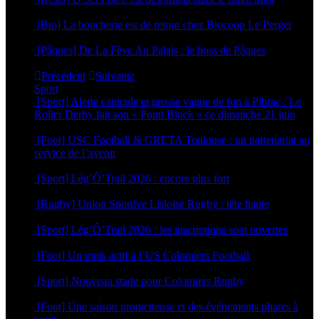
30 avril 2026
[Bio] La boucherie est de retour chez Biocoop Le Perget
24 mars 2026
[Pâques] De La Fève Au Palais : le boss de Pâques
20 mars 2026
Précédent
Suivante
Sport
[Sport] Alerte canicule et grosse vague de fun à Pibrac : Le
Roller Derby fait son « Point Block » ce dimanche 21 juin
18 juin 2026
[Foot] USC Football & GRETA Toulouse : un partenariat au
service de l’avenir
17 juin 2026
[Sport] Lég’Ô’Trail 2026 : encore plus fort
16 juin 2026
[Rugby] Union Sportive Lisloise Rugby : tête haute
5 juin 2026
[Sport] Lég’Ô’Trail 2026 : les inscriptions sont ouvertes
4 mai 2026
[Foot] Un mois actif à l’US Colomiers Football
22 avril 2026
[Sport] Nouveau stade pour Colomiers Rugby
1 avril 2026
[Foot] Une saison prometteuse et des événements phares à