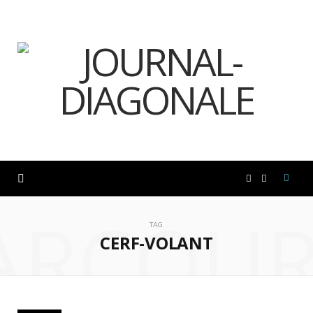
F
I
ARCOUR
a
n
TAG
CERF-VOLANT
c
s
e
t