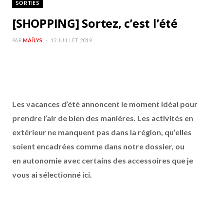
SORTIES
b
a
[SHOPPING] Sortez, c’est l’été
o
g
PAR
MAÏLYS
12 JUILLET 2019
o
r
k
a
Les vacances d’été annoncent le moment idéal pour
m
prendre l’air de bien des manières. Les activités en
extérieur ne manquent pas dans la région, qu’elles
soient encadrées comme dans notre dossier, ou
en autonomie avec certains des accessoires que je
vous ai sélectionné ici.