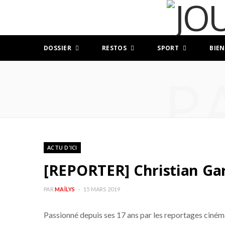
DOSSIER
RESTOS
SPORT
BIEN
P
ACTU D'ICI
[REPORTER] Christian Gar
PAR
MAÏLYS
15 MARS 2019
Passionné depuis ses 17 ans par les reportages cinéma