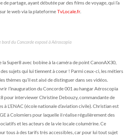
ie de partage, ayant débutée par des films de voyage, qui l’a
 sur le web via la plateforme
TvLocale.fr
.
 bord du Concorde exposé à Aéroscopia
e la Super8 avec bobine à la caméra de point CanonAX30,
des sujets qui lui tiennent à coeur ! Parmi ceux-ci, les métiers
des thèmes qu’il est aisé de distinguer dans ses vidéos.
couvrir l’inauguration du Concorde 001 au hangar Aéroscopia
018 pour interviewer Christine Debouzy, commandante de
à L’ENAC (école nationale d’aviation civile). Christian est
 à Colomiers pour laquelle il réalise régulièrement des
iatifs et les acteurs de la vie locale columérine. Ce
r tous à des tarifs très accessibles, car pour lui tout sujet