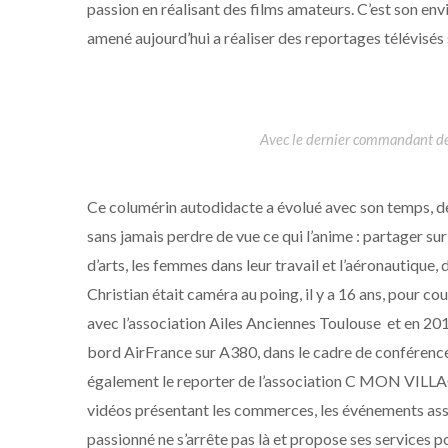
passion en réalisant des films amateurs. C’est son env
amené aujourd’hui a réaliser des reportages télévisés
Avec le dernier commandant de
Ce columérin autodidacte a évolué avec son temps, d
sans jamais perdre de vue ce qui l’anime : partager sur 
d’arts, les femmes dans leur travail et l’aéronautique, 
Christian était caméra au poing, il y a 16 ans, pour 
avec l’association Ailes Anciennes Toulouse et en 2
bord AirFrance sur A380, dans le cadre de conférences 
également le reporter de l’association C MON VILLAGE
vidéos présentant les commerces, les événements assoc
passionné ne s’arrête pas là et propose ses services pou