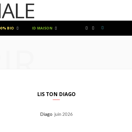
00% BIO
ID MAISON
F
I
IR
a
n
c
s
e
t
b
a
LIS TON DIAGO
o
g
Diago
juin 2026
o
r