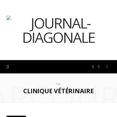
F
I
ARCOUR
a
n
TAG
CLINIQUE VÉTÉRINAIRE
c
s
e
t