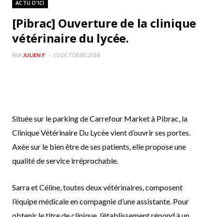
ACTU D'ICI
b
a
[Pibrac] Ouverture de la clinique
o
g
vétérinaire du lycée.
o
r
PAR
JULIEN F
15 OCTOBRE 2018
k
a
m
Située sur le parking de Carrefour Market à Pibrac, la
Clinique Vétérinaire Du Lycée vient d’ouvrir ses portes.
Axée sur le bien être de ses patients, elle propose une
qualité de service irréprochable.
Sarra et Céline, toutes deux vétérinaires, composent
l’équipe médicale en compagnie d’une assistante. Pour
obtenir le titre de clinique, l’établissement répond à un