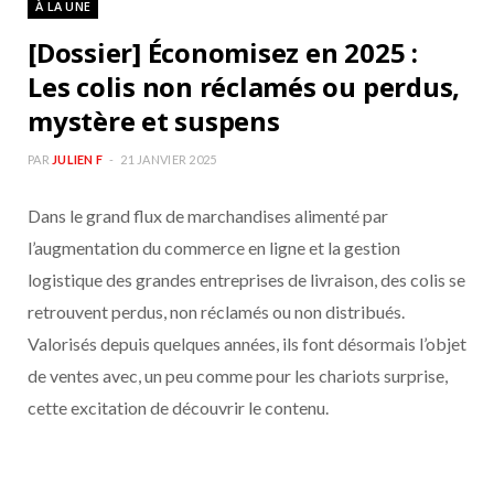
À LA UNE
b
a
[Dossier] Économisez en 2025 :
o
g
Les colis non réclamés ou perdus,
mystère et suspens
o
r
PAR
JULIEN F
21 JANVIER 2025
k
a
Dans le grand flux de marchandises alimenté par
m
l’augmentation du commerce en ligne et la gestion
logistique des grandes entreprises de livraison, des colis se
retrouvent perdus, non réclamés ou non distribués.
Valorisés depuis quelques années, ils font désormais l’objet
de ventes avec, un peu comme pour les chariots surprise,
cette excitation de découvrir le contenu.