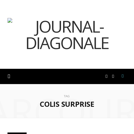
F
I
ARCOUR
a
n
TAG
COLIS SURPRISE
c
s
e
t