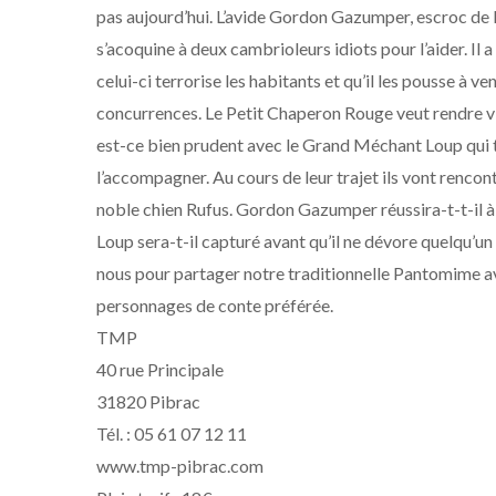
pas aujourd’hui. L’avide Gordon Gazumper, escroc de l’i
s’acoquine à deux cambrioleurs idiots pour l’aider. Il
celui-ci terrorise les habitants et qu’il les pousse à v
concurrences. Le Petit Chaperon Rouge veut rendre vis
est-ce bien prudent avec le Grand Méchant Loup qui t
l’accompagner. Au cours de leur trajet ils vont rencont
noble chien Rufus. Gordon Gazumper réussira-t-t-il 
Loup sera-t-il capturé avant qu’il ne dévore quelqu’un
nous pour partager notre traditionnelle Pantomime av
personnages de conte préférée.
TMP
40 rue Principale
31820 Pibrac
Tél. : 05 61 07 12 11
www.tmp-pibrac.com