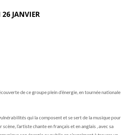
 26 JANVIER
écouverte de ce groupe plein d’énergie, en tournée nationale
 vulnérabilités qui la composent et se sert de la musique pour
 scène, l’artiste chante en français et en anglais , avec sa
munique son énergie au public en s’exprimant à travers un