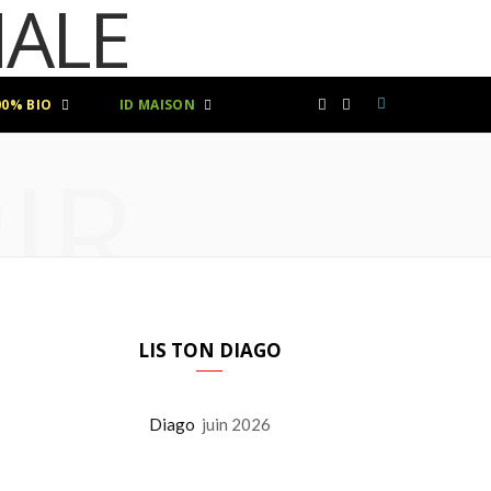
00% BIO
ID MAISON
F
I
IR
a
n
c
s
e
t
b
a
LIS TON DIAGO
o
g
Diago
juin 2026
o
r