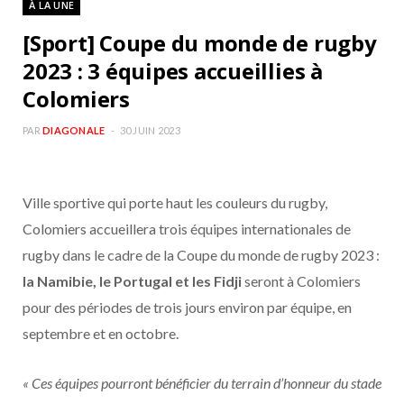
À LA UNE
b
a
[Sport] Coupe du monde de rugby
o
g
2023 : 3 équipes accueillies à
Colomiers
o
r
PAR
DIAGONALE
30 JUIN 2023
k
a
m
Ville sportive qui porte haut les couleurs du rugby,
Colomiers accueillera trois équipes internationales de
rugby dans le cadre de la Coupe du monde de rugby 2023 :
la Namibie, le Portugal et les Fidji
seront à Colomiers
pour des périodes de trois jours environ par équipe, en
septembre et en octobre.
« Ces équipes pourront bénéficier du terrain d’honneur du stade