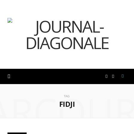
F
I
ARCOUR
a
n
TAG
FIDJI
c
s
e
t