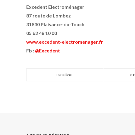
Excedent Electroménager
87 route de Lombez
31830 Plaisance-du-Touch
05 62 48 10 00
www.excedent-electromenager.fr
Fb :
@Excedent
Par
Julien F
C