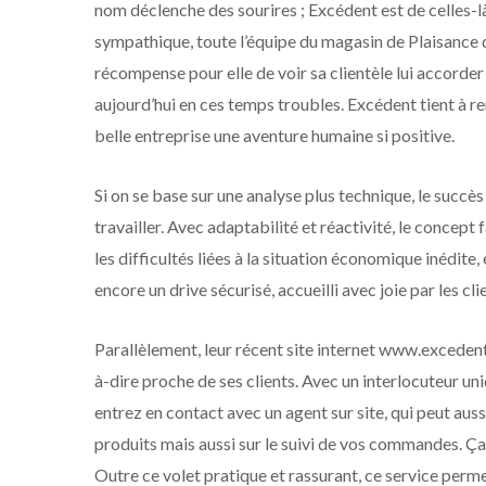
nom déclenche des sourires ; Excédent est de celles-l
sympathique, toute l’équipe du magasin de Plaisance d
récompense pour elle de voir sa clientèle lui accord
aujourd’hui en ces temps troubles. Excédent tient à rem
belle entreprise une aventure humaine si positive.
Si on se base sur une analyse plus technique, le succès
travailler. Avec adaptabilité et réactivité, le concept 
les difficultés liées à la situation économique inédit
encore un drive sécurisé, accueilli avec joie par les cli
Parallèlement, leur récent site internet www.excedent-
à-dire proche de ses clients. Avec un interlocuteur un
entrez en contact avec un agent sur site, qui peut aus
produits mais aussi sur le suivi de vos commandes. Ça
Outre ce volet pratique et rassurant, ce service perme