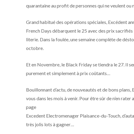
quarantaine au profit de personnes qui ne veulent ou 
Grand habitué des opérations spéciales, Excédent an
French Days débarquent le 25 avec des prix sacrifiés 
literie. Dans la foulée, une semaine complète de dé
octobre.
Et en Novembre, le Black Friday se tiendra le 27. Il s
purement et simplement à prix coûtants…
Bouillonnant d’actu, de nouveautés et de bons plans,
vous dans les mois à venir. Pour être sûr de n’en rate
page
Excedent Electromenager Plaisance-du-Touch, d’autan
très jolis lots à gagner…