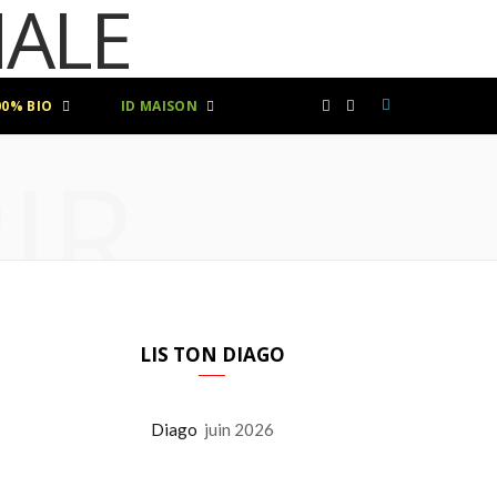
00% BIO
ID MAISON
F
I
IR
a
n
c
s
e
t
b
a
LIS TON DIAGO
o
g
Diago
juin 2026
o
r