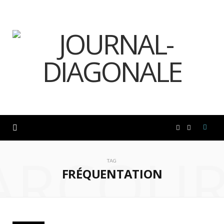
F
I
ARCOUR
a
n
TAG
FRÉQUENTATION
c
s
e
t