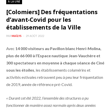
À LA UNE
b
a
[Colomiers] Des fréquentations
o
g
d’avant-Covid pour les
établissements de la Ville
o
r
PAR
MAÏLYS
29 AOÛT 2022
k
a
Avec
14 000 visiteurs au Pavillon blanc Henri-Molina,
m
plus de 66 000 à l’Espace nautique Jean-Vauchère et
300 spectateurs en moyenne à chaque séance de Ciné
sous les étoiles
, les établissements columérins et
activités estivales retrouvent peu à peu leur fréquentation
de 2019, année de référence pré-Covid.
« Durant cet été 2022, l’ensemble des structures a pu
fonctionner de manière assez normale après deux années