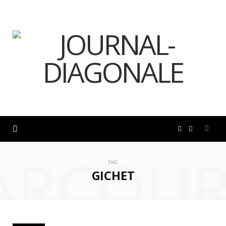
F
I
ARCOUR
a
n
TAG
GICHET
c
s
e
t