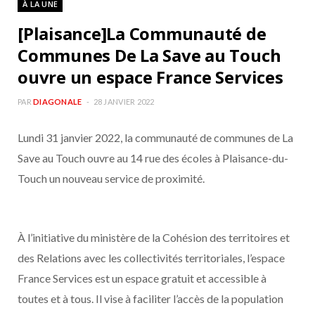
À LA UNE
b
a
[Plaisance]La Communauté de
o
g
Communes De La Save au Touch
ouvre un espace France Services
o
r
PAR
DIAGONALE
28 JANVIER 2022
k
a
Lundi 31 janvier 2022, la communauté de communes de La
m
Save au Touch ouvre au 14 rue des écoles à Plaisance-du-
Touch un nouveau service de proximité.
À l’initiative du ministère de la Cohésion des territoires et
des Relations avec les collectivités territoriales, l’espace
France Services est un espace gratuit et accessible à
toutes et à tous. Il vise à faciliter l’accès de la population