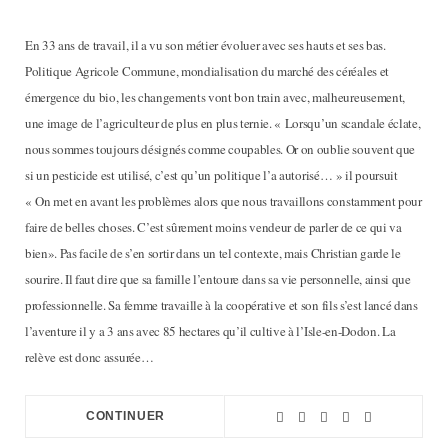
En 33 ans de travail, il a vu son métier évoluer avec ses hauts et ses bas.
Politique Agricole Commune, mondialisation du marché des céréales et
émergence du bio, les changements vont bon train avec, malheureusement,
une image de l’agriculteur de plus en plus ternie. « Lorsqu’un scandale éclate,
nous sommes toujours désignés comme coupables. Or on oublie souvent que
si un pesticide est utilisé, c’est qu’un politique l’a autorisé… » il poursuit
« On met en avant les problèmes alors que nous travaillons constamment pour
faire de belles choses. C’est sûrement moins vendeur de parler de ce qui va
bien». Pas facile de s’en sortir dans un tel contexte, mais Christian garde le
sourire. Il faut dire que sa famille l’entoure dans sa vie personnelle, ainsi que
professionnelle. Sa femme travaille à la coopérative et son fils s’est lancé dans
l’aventure il y a 3 ans avec 85 hectares qu’il cultive à l’Isle-en-Dodon. La
relève est donc assurée…
CONTINUER