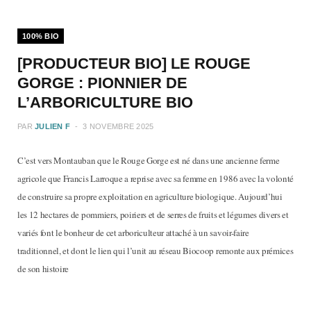
b
a
100% BIO
o
g
[PRODUCTEUR BIO] LE ROUGE
o
r
GORGE : PIONNIER DE
L’ARBORICULTURE BIO
k
a
PAR
JULIEN F
3 NOVEMBRE 2025
m
C’est vers Montauban que le Rouge Gorge est né dans une ancienne ferme
agricole que Francis Larroque a reprise avec sa femme en 1986 avec la volonté
de construire sa propre exploitation en agriculture biologique. Aujourd’hui
les 12 hectares de pommiers, poiriers et de serres de fruits et légumes divers et
variés font le bonheur de cet arboriculteur attaché à un savoir-faire
traditionnel, et dont le lien qui l’unit au réseau Biocoop remonte aux prémices
de son histoire