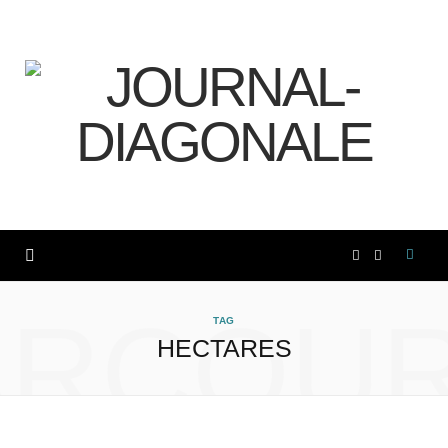
F
I
a
n
ARCOUR
TAG
HECTARES
c
s
e
t