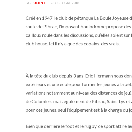
PAR
JULIEN F
23 OCTOBRE 2018
Créé en 1947, le club de pétanque La Boule Joyeuse de
route de Pibrac, l’imposant boulodrome propose des ter
cailloux roule dans les discussions, qu’elles soient sur 
club house. Ici il n’y a que des copains, des vrais.
À la tête du club depuis 3 ans, Eric Hermann nous donn
extérieurs et une école pour former les jeunes à la p
variations notamment au niveau des distances de jeu).
de Colomiers mais également de Pibrac, Saint-Lys et a
pour ces jeunes, seul l’équipement est à la charge du j
Bien que derrière le foot et le rugby, ce sport attire 