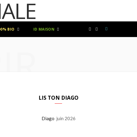
00% BIO
ID MAISON
F
I
IR
a
n
c
s
e
t
b
a
LIS TON DIAGO
o
g
Diago
juin 2026
o
r