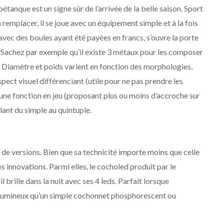
 pétanque est un signe sûr de l’arrivée de la belle saison. Sport
 remplacer, il se joue avec un équipement simple et à la fois
n avec des boules ayant été payées en francs, s’ouvre la porte
. Sachez par exemple qu’il existe 3 métaux pour les composer
ze. Diamètre et poids varient en fonction des morphologies,
spect visuel différenciant (utile pour ne pas prendre les
une fonction en jeu (proposant plus ou moins d’accroche sur
allant du simple au quintuple.
s de versions. Bien que sa technicité importe moins que celle
s innovations. Parmi elles, le cocholed produit par le
brille dans la nuit avec ses 4 leds. Parfait lorsque
lus lumineux qu’un simple cochonnet phosphorescent ou