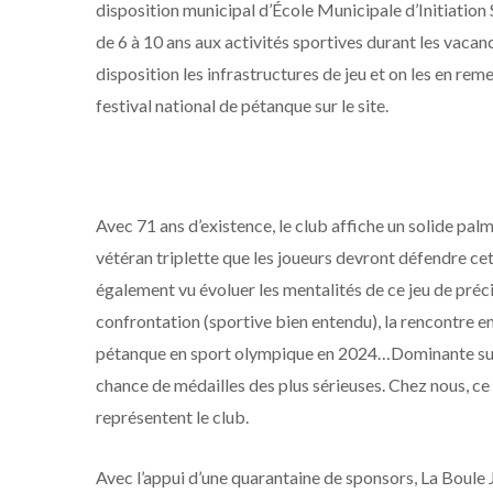
disposition municipal d’École Municipale d’Initiation S
de 6 à 10 ans aux activités sportives durant les vacan
disposition les infrastructures de jeu et on les en rem
festival national de pétanque sur le site.
Avec 71 ans d’existence, le club affiche un solide pal
vétéran triplette que les joueurs devront défendre ce
également vu évoluer les mentalités de ce jeu de préci
confrontation (sportive bien entendu), la rencontre en
pétanque en sport olympique en 2024…Dominante sur l
chance de médailles des plus sérieuses. Chez nous, ce
représentent le club.
Avec l’appui d’une quarantaine de sponsors, La Boul