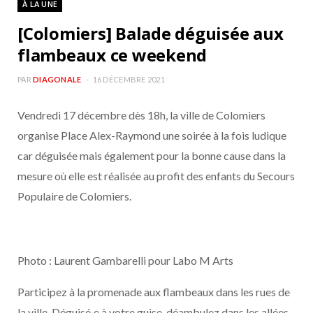
À LA UNE
b
a
[Colomiers] Balade déguisée aux
o
g
flambeaux ce weekend
o
r
PAR
DIAGONALE
16 DÉCEMBRE 2021
Vendredi 17 décembre dès 18h, la ville de Colomiers
k
a
organise Place Alex-Raymond une soirée à la fois ludique
m
car déguisée mais également pour la bonne cause dans la
mesure où elle est réalisée au profit des enfants du Secours
Populaire de Colomiers.
Photo : Laurent Gambarelli pour Labo M Arts
Participez à la promenade aux flambeaux dans les rues de
la ville. Déguisé·e à votre guise, déambulez dans les allées,