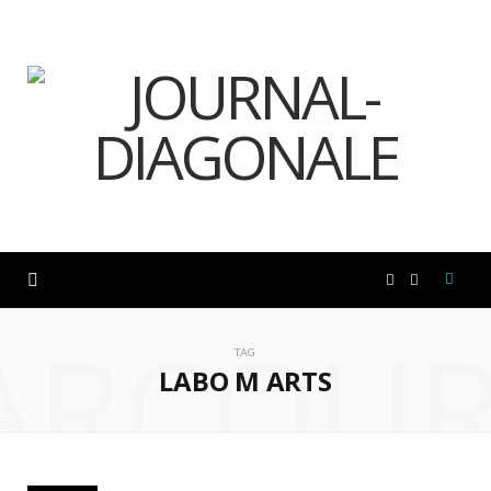
F
I
ARCOUR
a
n
TAG
LABO M ARTS
c
s
e
t