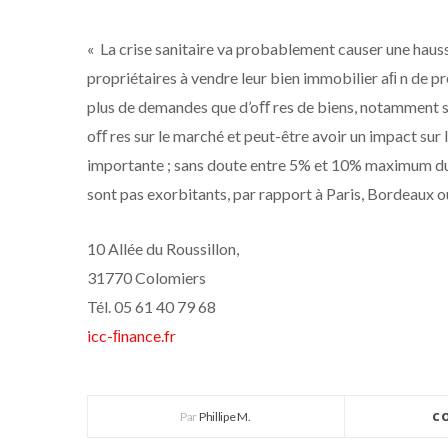
« La crise sanitaire va probablement causer une haus
propriétaires à vendre leur bien immobilier aﬁ n de pr
plus de demandes que d’oﬀ res de biens, notamment su
oﬀ res sur le marché et peut-être avoir un impact sur le
importante ; sans doute entre 5% et 10% maximum du p
sont pas exorbitants, par rapport à Paris, Bordeaux 
10 Allée du Roussillon,
31770 Colomiers
Tél. 05 61 40 79 68
icc-ﬁnance.fr
Par
Phillipe M.
C