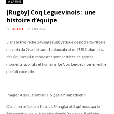
À LA UNE
b
a
[Rugby] Coq Leguevinois : une
o
g
histoire d’équipe
o
r
PAR
JULIEN F
13 JUIN 2024
Dans le très riche paysage rugbystique de notre territoire,
k
a
non loin du Grand Stade Toulousain et de l’US Colomiers,
m
des équipes plus modestes sont actrices de grands
moments sportifs et humains. Le Coq Leguevinois en est le
parfait exemple.
Image : Alain Sabathier Fb :@alain.sabathier.9
C’est son président Patrick Mangiarotti qui nous parle
fièrement du club. À sa tête depuis 2 saisons, il affiche