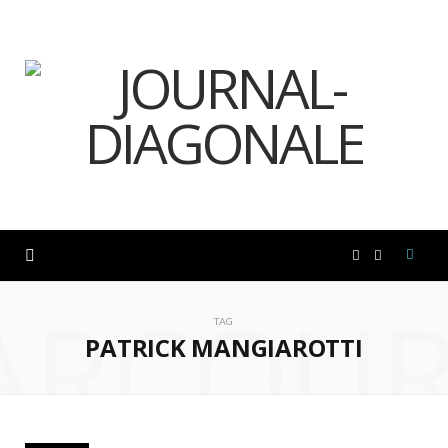
F
I
ARCOUR
a
n
TAG
PATRICK MANGIAROTTI
c
s
e
t