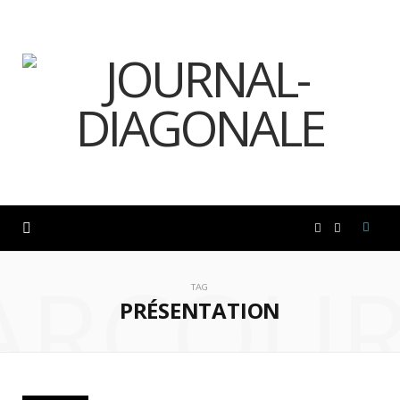
F
I
ARCOUR
a
n
TAG
PRÉSENTATION
c
s
e
t