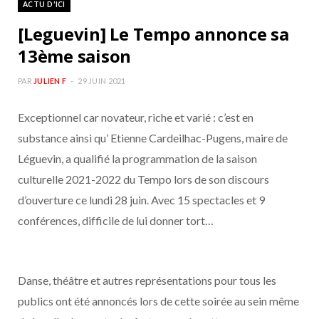
ACTU D'ICI
b
a
[Leguevin] Le Tempo annonce sa
o
g
13ème saison
o
r
PAR
JULIEN F
29 JUIN 2021
Exceptionnel car novateur, riche et varié : c’est en
k
a
substance ainsi qu’ Etienne Cardeilhac-​Pugens, maire de
m
Léguevin, a qualifié la programmation de la saison
culturelle 2021-2022 du Tempo lors de son discours
d’ouverture ce lundi 28 juin. Avec 15 spectacles et 9
conférences, difficile de lui donner tort…
Danse, théâtre et autres représentations pour tous les
publics ont été annoncés lors de cette soirée au sein même