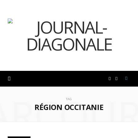
F
I
ARCOUR
a
n
TAG
RÉGION OCCITANIE
c
s
e
t