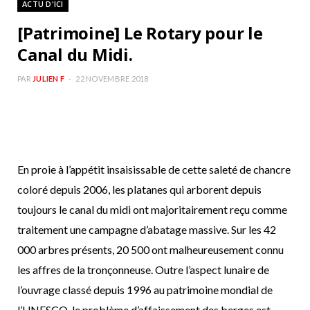
ACTU D'ICI
b
a
[Patrimoine] Le Rotary pour le
o
g
Canal du Midi.
o
r
PAR
JULIEN F
22 NOVEMBRE 2018
k
a
m
En proie à l’appétit insaisissable de cette saleté de chancre
coloré depuis 2006, les platanes qui arborent depuis
toujours le canal du midi ont majoritairement reçu comme
traitement une campagne d’abatage massive. Sur les 42
000 arbres présents, 20 500 ont malheureusement connu
les affres de la tronçonneuse. Outre l’aspect lunaire de
l’ouvrage classé depuis 1996 au patrimoine mondial de
l’UNESCO, le problème d’affaissement des berges est