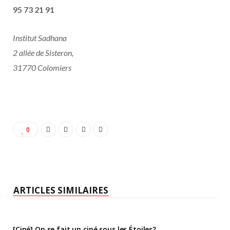
95 73 21 91
Institut Sadhana
2 allée de Sisteron,
31770 Colomiers
0
ARTICLES SIMILAIRES
[Ciné] On se fait un ciné sous les Étoiles?