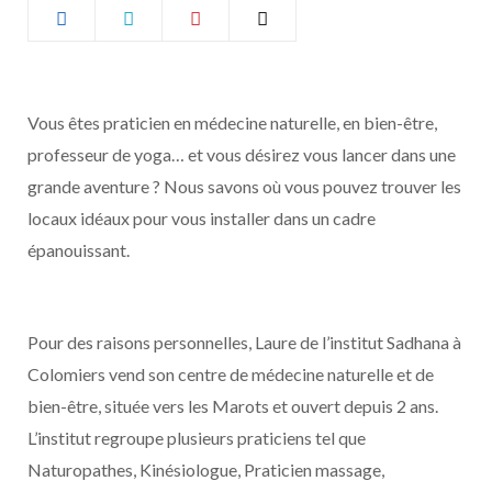
b
a
o
g
Vous êtes praticien en médecine naturelle, en bien-être,
o
r
professeur de yoga… et vous désirez vous lancer dans une
k
a
grande aventure ? Nous savons où vous pouvez trouver les
locaux idéaux pour vous installer dans un cadre
m
épanouissant.
Pour des raisons personnelles, Laure de l’institut Sadhana à
Colomiers vend son centre de médecine naturelle et de
bien-être, située vers les Marots et ouvert depuis 2 ans.
L’institut regroupe plusieurs praticiens tel que
Naturopathes, Kinésiologue, Praticien massage,