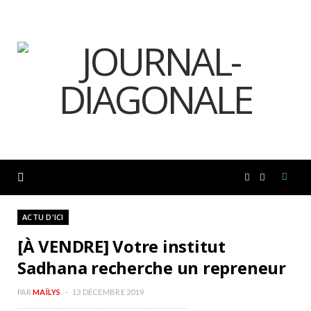
F
I
a
n
ACTU D'ICI
[À VENDRE] Votre institut
c
s
Sadhana recherche un repreneur
e
t
PAR
MAÏLYS
13 DÉCEMBRE 2019