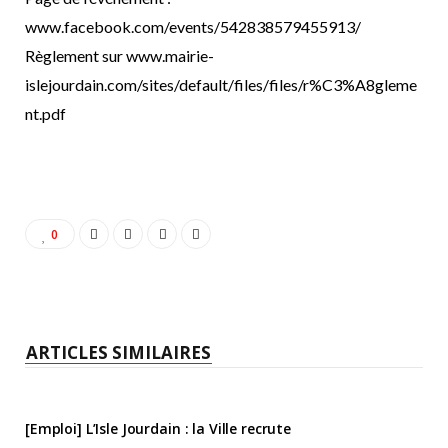
www.facebook.com/events/542838579455913/
Règlement sur www.mairie-
islejourdain.com/sites/default/files/files/r%C3%A8gleme
nt.pdf
0
ARTICLES SIMILAIRES
[Emploi] L’Isle Jourdain : la Ville recrute