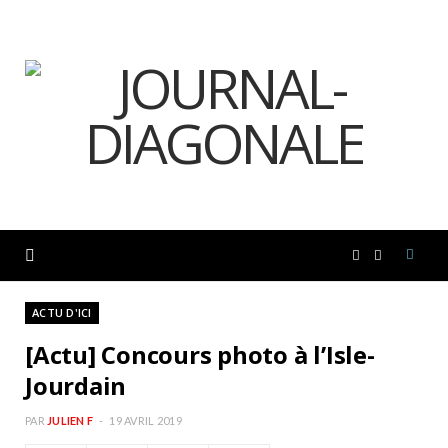
F
I
a
n
ACTU D'ICI
[Actu] Concours photo à l’Isle-
c
s
Jourdain
e
t
PAR
JULIEN F
19 AVRIL 2019