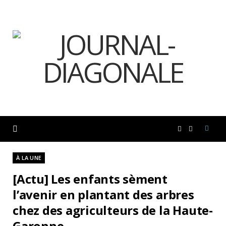
F
I
a
n
À LA UNE
[Actu] Les enfants sèment
c
s
l’avenir en plantant des arbres
chez des agriculteurs de la Haute-
e
t
Garonne