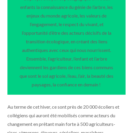
enfants la connaissance du génie de l’arbre, les
enjeux du monde agricole, les valeurs de
l’engagement, le respect du vivant, et
l’opportunité d’être des acteurs décisifs de la
transition écologique, en créant des liens
authentiques avec ceux qui nous nourrissent.
Ensemble, l’agriculteur, l’enfant et l’arbre
deviennent les gardiens de ces biens communs
que sont le sol agricole, l’eau, l’air, la beauté des
paysages, la confiance en demain !
Au terme de cet hiver, ce sont près de 20 000 écoliers et
collégiens qui auront été mobilisés comme acteurs du
changement en prêtant main forte à 500 agriculteurs-
rices, vignerons, éleveurs, céréaliers, maraîchers,