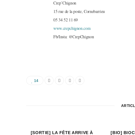
Crep’Chignon
15 rue de la poste, Cornebarrieu
05 34 52 11 69
www.crepchignon.com
Fb/Insta: @CrepChignon
14
ARTICL
[SORTIE] LA FÊTE ARRIVE À
[BIO] BIO