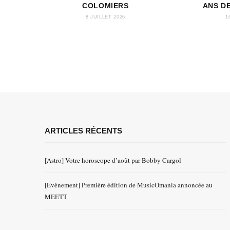
COLOMIERS
ANS D
8 JUILLET 2026
1
ARTICLES RÉCENTS
[Astro] Votre horoscope d’août par Bobby Cargol
[Évènement] Première édition de MusicÔmania annoncée au
MEETT