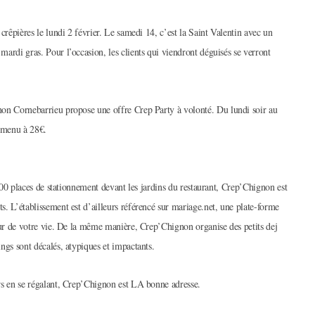
crêpières le lundi 2 février. Le samedi 14, c’est la Saint Valentin avec un
ardi gras. Pour l’occasion, les clients qui viendront déguisés se verront
non Cornebarrieu propose une offre Crep Party à volonté. Du lundi soir au
e menu à 28€.
 300 places de stationnement devant les jardins du restaurant, Crep’Chignon est
. L’établissement est d’ailleurs référencé sur mariage.net, une plate-forme
jour de votre vie. De la même manière, Crep’Chignon organise des petits dej
ngs sont décalés, atypiques et impactants.
rs en se régalant, Crep’Chignon est LA bonne adresse.