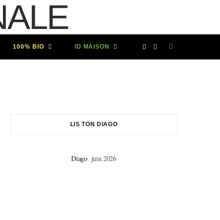
F
I
100% BIO
ID MAISON
a
n
c
s
e
t
LIS TON DIAGO
b
a
Diago
juin 2026
o
g
o
r