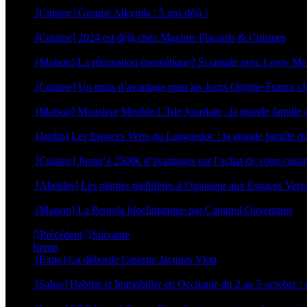
4 juin 2025
[Cuisine] Groupe Alkymia : 5 ans déjà !
9 avril 2025
[Cuisine] 2024 est déjà chez Maxime Placards & Cuisines
28 novembre 2023
[Maison] La rénovation énergétique? Si simple avec Leroy Me
6 septembre 2023
[Cuisine] Un mois d’avantage pour les Jours Origine Franc
2 mars 2023
[Maison] Monsieur Meuble L’Isle Jourdain : la grande famille
25 août 2022
[Jardin] Les Espaces Verts du Languedoc : la grande famille du
15 mars 2022
[Cuisine] Jusqu’à 2500€ d’avantages sur l’achat de votre c
14 mars 2022
[Abeilles] Les plantes mellifères à l’honneur aux Espaces Ver
14 mars 2022
[Maison] La Pergola bioclimatique par Capitoul Ouvertures
24 février 2022
Précédent
Suivante
Immo
[Expo] Ça déborde Caserne Jacques Vion
25 juin 2026
[Salon] Habitat et Immobilier en Occitanie du 2 au 5 octobre
26 septembre 2025