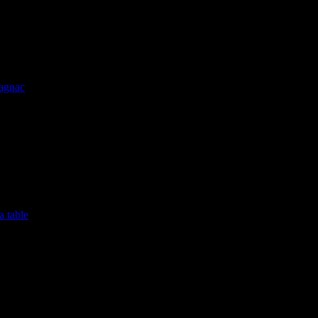
lagnac
a table