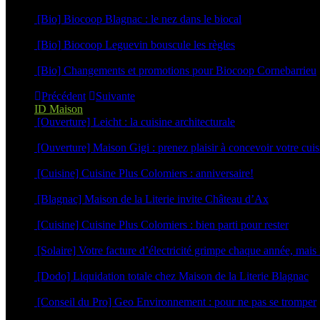
3 novembre 2025
[Bio] Biocoop Blagnac : le nez dans le biocal
30 octobre 2025
[Bio] Biocoop Leguevin bouscule les règles
16 octobre 2025
[Bio] Changements et promotions pour Biocoop Cornebarrieu
1 septembre 2025
Précédent
Suivante
ID Maison
[Ouverture] Leicht : la cuisine architecturale
22 avril 2025
[Ouverture] Maison Gigi : prenez plaisir à concevoir votre cuis
12 mars 2025
[Cuisine] Cuisine Plus Colomiers : anniversaire!
6 mars 2025
[Blagnac] Maison de la Literie invite Château d’Ax
5 mars 2025
[Cuisine] Cuisine Plus Colomiers : bien parti pour rester
17 janvier 2025
[Solaire] Votre facture d’électricité grimpe chaque année, mais
18 septembre 2024
[Dodo] Liquidation totale chez Maison de la Literie Blagnac
4 septembre 2024
[Conseil du Pro] Geo Environnement : pour ne pas se tromper
18 avril 2024