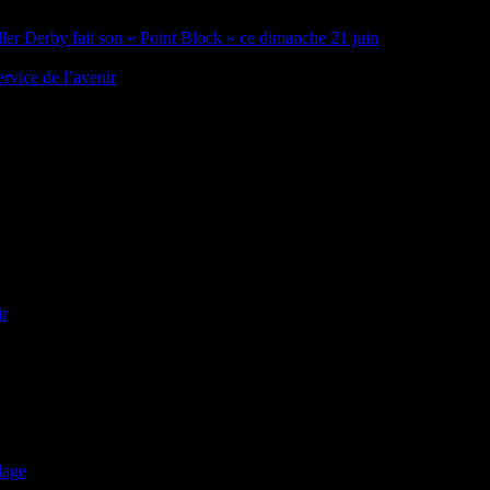
oller Derby fait son « Point Block » ce dimanche 21 juin
rvice de l’avenir
ir
lage