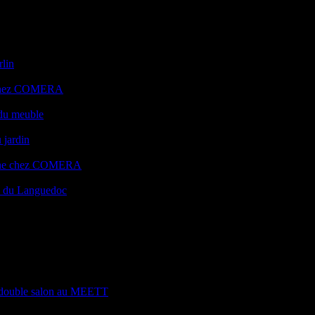
rlin
e chez COMERA
 du meuble
 jardin
uisine chez COMERA
ts du Languedoc
 : double salon au MEETT