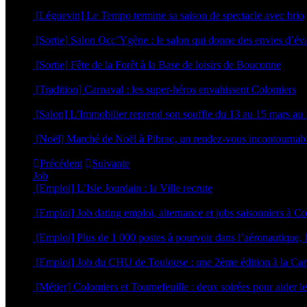
15 juillet 2026
[Léguevin] Le Tempo termine sa saison de spectacle avec brio
11 mai 2026
[Sortie] Salon Occ’Ygène : le salon qui donne des envies d’év
16 mars 2026
[Sortie] Fête de la Forêt à la Base de loisirs de Bouconne
4 mars 2026
[Tradition] Carnaval : les super-héros envahissent Colomiers
23 février 2026
[Salon] L’Immobilier reprend son souffle du 13 au 15 mars 
12 février 2026
[Noël] Marché de Noël à Pibrac, un rendez-vous incontournab
9 décembre 2025
Précédent
Suivante
Job
[Emploi] L’Isle Jourdain : la Ville recrute
21 juillet 2026
[Emploi] Job dating emploi, alternance et jobs saisonniers à C
2 avril 2026
[Emploi] Plus de 1 000 postes à pourvoir dans l’aéronautique, le
11 mars 2026
[Emploi] Job du CHU de Toulouse : une 2ème édition à la Car
16 février 2026
[Métier] Colomiers et Tournefeuille : deux soirées pour aider le
3 février 2026