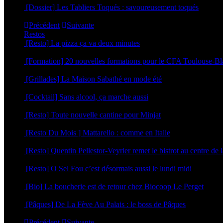
[Dossier] Les Tabliers Toqués : savoureusement toqués
29 avril 2026
Précédent
Suivante
Restos
[Resto] La pizza ça va deux minutes
2 juillet 2026
[Formation] 20 nouvelles formations pour le CFA Toulouse-B
19 juin 2026
[Grillades] La Maison Sabathé en mode été
17 juin 2026
[Cocktail] Sans alcool, ça marche aussi
16 juin 2026
[Resto] Toute nouvelle cantine pour Minjat
11 juin 2026
[Resto Du Mois ] Mattarello : comme en Italie
8 juin 2026
[Resto] Quentin Pellestor-Veyrier remet le bistrot au centre de l
3 juin 2026
[Resto] O Sel Fou c’est désormais aussi le lundi midi
30 avril 2026
[Bio] La boucherie est de retour chez Biocoop Le Perget
24 mars 2026
[Pâques] De La Fève Au Palais : le boss de Pâques
20 mars 2026
Précédent
Suivante