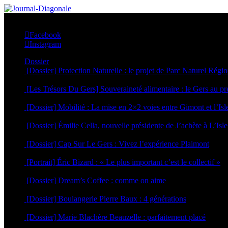
Facebook
Instagram
Dossier
[Dossier] Protection Naturelle : le projet de Parc Naturel Régi
20 juillet 2026
[Les Trésors Du Gers] Souveraineté alimentaire : le Gers au p
6 juillet 2026
[Dossier] Mobilité : La mise en 2×2 voies entre Gimont et l’Is
29 juin 2026
[Dossier] Émilie Cella, nouvelle présidente de J’achète à L’Isle
25 juin 2026
[Dossier] Cap Sur Le Gers : Vivez l’expérience Plaimont
24 juin 2026
[Portrait] Éric Bizard : « Le plus important c’est le collectif »
22 juin 2026
[Dossier] Dream’s Coffee : comme on aime
5 mai 2026
[Dossier] Boulangerie Pierre Baux : 4 générations
4 mai 2026
[Dossier] Marie Blachère Beauzelle : parfaitement placé
30 avril 2026