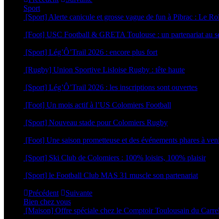
Sport
[Sport] Alerte canicule et grosse vague de fun à Pibrac : Le R
18 juin 2026
[Foot] USC Football & GRETA Toulouse : un partenariat au se
17 juin 2026
[Sport] Lég’Ô’Trail 2026 : encore plus fort
16 juin 2026
[Rugby] Union Sportive Lisloise Rugby : tête haute
5 juin 2026
[Sport] Lég’Ô’Trail 2026 : les inscriptions sont ouvertes
4 mai 2026
[Foot] Un mois actif à l’US Colomiers Football
22 avril 2026
[Sport] Nouveau stade pour Colomiers Rugby
1 avril 2026
[Foot] Une saison prometteuse et des événements phares à ven
12 mars 2026
[Sport] Ski Club de Colomiers : 100% loisirs, 100% plaisir
9 mars 2026
[Sport] le Football Club MAS 31 muscle son partenariat
5 mars 2026
Précédent
Suivante
Bien chez vous
[Maison] Offre spéciale chez le Comptoir Toulousain du Carre