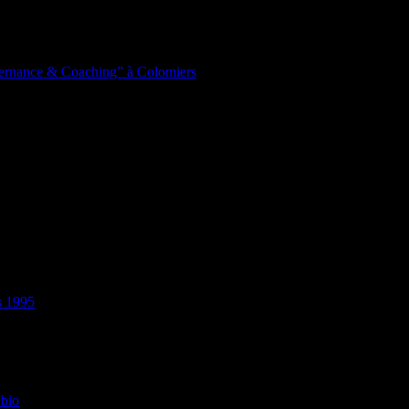
lternance & Coaching” à Colomiers
s 1995
 bio