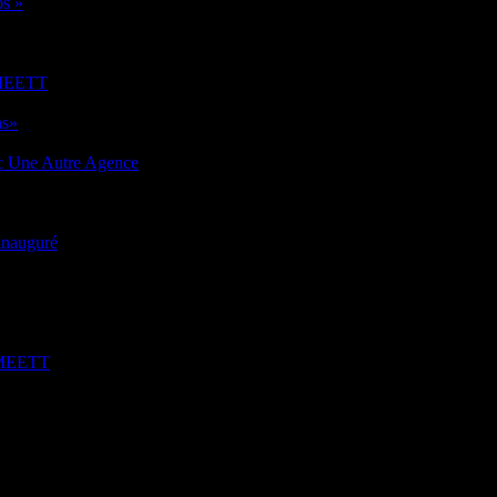
os »
u MEETT
ns»
ec Une Autre Agence
 inauguré
u MEETT