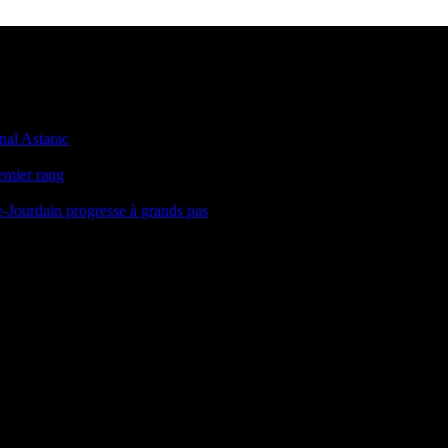
onal Astarac
remier rang
le-Jourdain progresse à grands pas