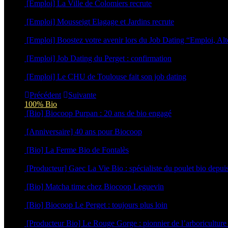
[Emploi] La Ville de Colomiers recrute
5 novembre 2025
[Emploi] Mousseigt Elagage et Jardins recrute
17 septembre 2025
[Emploi] Boostez votre avenir lors du Job Dating “Emploi, A
23 avril 2025
[Emploi] Job Dating du Perget : confirmation
14 avril 2025
[Emploi] Le CHU de Toulouse fait son job dating
19 février 2025
Précédent
Suivante
100% Bio
[Bio] Biocoop Purpan : 20 ans de bio engagé
16 juin 2026
[Anniversaire] 40 ans pour Biocoop
15 juin 2026
[Bio] La Ferme Bio de Fontalès
27 avril 2026
[Producteur] Gaec La Vie Bio : spécialiste du poulet bio depui
26 mars 2026
[Bio] Matcha time chez Biocoop Leguevin
15 décembre 2025
[Bio] Biocoop Le Perget : toujours plus loin
10 décembre 2025
[Producteur Bio] Le Rouge Gorge : pionnier de l’arboriculture