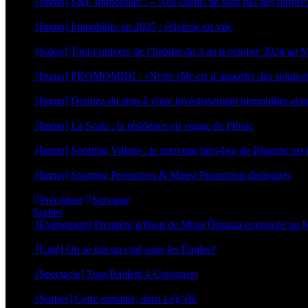
[Immo] S&F Immobilier : « Nos clients ne sont pas des numér
30 juin 2025
[Immo] Immobilier en 2025 : éclaircie en vue
8 janvier 2025
[Salon] Tout l’univers de l’habitat du 3 au 6 octobre 2024 a
26 septembre 2024
[Immo] PROMOMIDI : «Notre rôle est d’apporter des solutio
23 septembre 2024
[Immo] Donnez du sens à votre investissement immobilier av
29 novembre 2023
[Immo] La Scala : la résidence en vogue de Pibrac
21 avril 2023
[Immo] Sporting Village : le nouveau tiers-lieu de Blagnac est
18 octobre 2022
[Immo] Sporting Promotion & Matea Promotion distingués
23 septembre 2022
Précédent
Suivante
Sorties
[Évènement] Première édition de MusicÔmania annoncée a
29 juillet 2026
[Ciné] On se fait un ciné sous les Étoiles?
23 juillet 2026
[Spectacle] Tom Baldetti à Colomiers
23 juillet 2026
[Sorties] Cette semaine, dans Lég’été