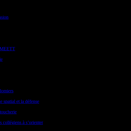
asion
au MEETT
le
olomiers
 spatial et la défense
toucherie
s collégiens à s’orienter