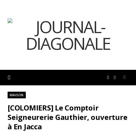
F
I
a
n
MAISON
[COLOMIERS] Le Comptoir
c
s
Seigneurerie Gauthier, ouverture
à En Jacca
e
t