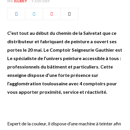
PAR
JULIEN F
5 JUIN 2019
b
a
o
g
C’est tout au début du chemin de la Salvetat que ce
o
r
distributeur et fabriquant de peinture a ouvert ses
k
a
portes le 20 mai. Le Comptoir Seigneurie Gauthier est
Le spécialiste de l’univers peinture accessible à tous :
m
professionnels du bâtiment et particuliers. Cette
enseigne dispose d’une forte présence sur
l’agglomération toulousaine avec 4 comptoirs pour
vous apporter proximité, service et réactivité.
Expert de la couleur, il dispose d’une machine à teinter afin