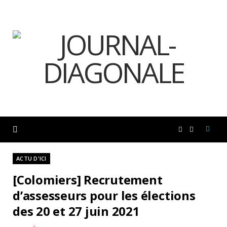
F
I
a
n
ACTU D'ICI
[Colomiers] Recrutement
c
s
d’assesseurs pour les élections
des 20 et 27 juin 2021
e
t