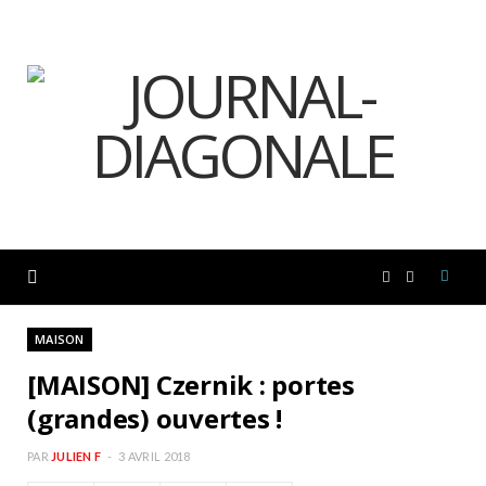
F
I
a
n
MAISON
[MAISON] Czernik : portes
c
s
(grandes) ouvertes !
e
t
PAR
JULIEN F
3 AVRIL 2018