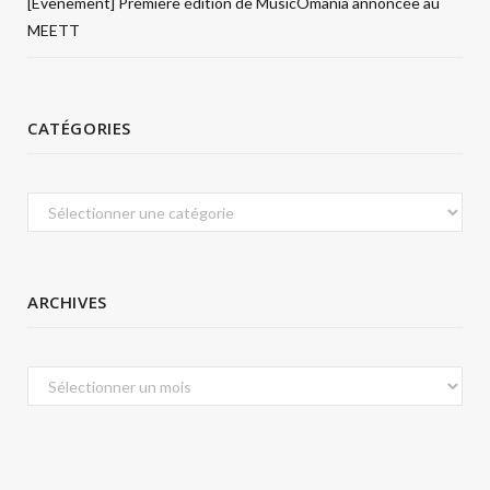
[Évènement] Première édition de MusicÔmania annoncée au
MEETT
CATÉGORIES
Catégories
ARCHIVES
Archives