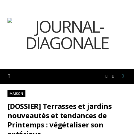
F
I
a
n
MAISON
[DOSSIER] Terrasses et jardins
c
s
nouveautés et tendances de
Printemps : végétaliser son
e
t
extérieur