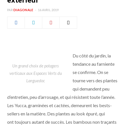
b
a
PAR
DIAGONALE
16 AVRIL 2019
o
g
o
r
k
a
Du côté du jardin, la
m
tendance au farniente
Un grand choix de potagers
se confirme. On se
verticaux aux Espaces Verts du
tourne vers des plantes
Languedoc
qui demandent peu
d’entretien, peu d’arrosage, et qui résistent toute l’année.
Les Yucca, graminées et cactées, demeurent les bests-
sellers en la matière. Des plantes au look épuré, qui
ont toujours autant de succès. Les bambous non traçants