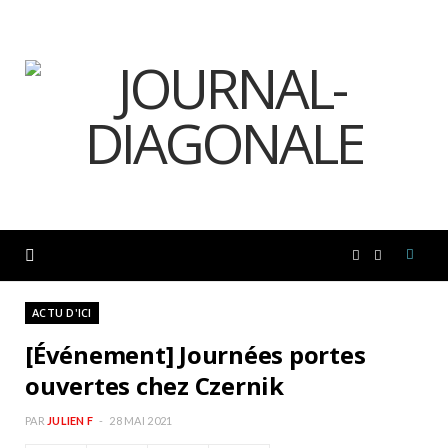
F
I
a
n
ACTU D'ICI
[Événement] Journées portes
c
s
ouvertes chez Czernik
e
t
PAR
JULIEN F
28 MAI 2021