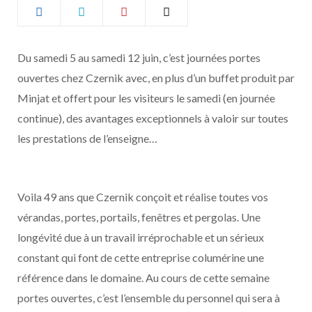
b
a
o
g
Du samedi 5 au samedi 12 juin, c’est journées portes
ouvertes chez Czernik avec, en plus d’un buffet produit par
o
r
Minjat et offert pour les visiteurs le samedi (en journée
k
a
continue), des avantages exceptionnels à valoir sur toutes
les prestations de l’enseigne…
m
Voila 49 ans que Czernik conçoit et réalise toutes vos
vérandas, portes, portails, fenêtres et pergolas. Une
longévité due à un travail irréprochable et un sérieux
constant qui font de cette entreprise columérine une
référence dans le domaine. Au cours de cette semaine
portes ouvertes, c’est l’ensemble du personnel qui sera à