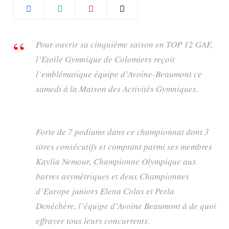
b
a
o
g
Pour ouvrir sa cinquième saison en TOP 12 GAF,
l’Etoile Gymnique de Colomiers reçoit
o
r
l’emblématique équipe d’Avoine-Beaumont ce
k
a
samedi à la Maison des Activités Gymniques.
m
Forte de 7 podiums dans ce championnat dont 3
titres consécutifs et comptant parmi ses membres
Kaylia Nemour, Championne Olympique aux
barres asymétriques et deux Championnes
d’Europe juniors Elena Colas et Perla
Denéchère, l’équipe d’Avoine Beaumont à de quoi
effrayer tous leurs concurrents.