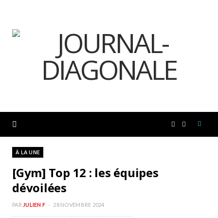
F
I
a
n
À LA UNE
[Gym] Top 12 : les équipes
c
s
dévoilées
e
t
PAR
JULIEN F
28 NOVEMBRE 2024