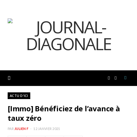
F
I
a
n
ACTU D'ICI
[Immo] Bénéficiez de l’avance à
c
s
taux zéro
e
t
PAR
JULIEN F
12 JANVIER 2021