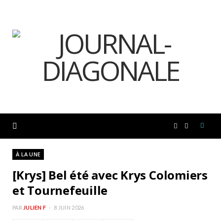
F
I
a
n
À LA UNE
[Krys] Bel été avec Krys Colomiers
c
s
et Tournefeuille
e
t
PAR
JULIEN F
8 JUIN 2026