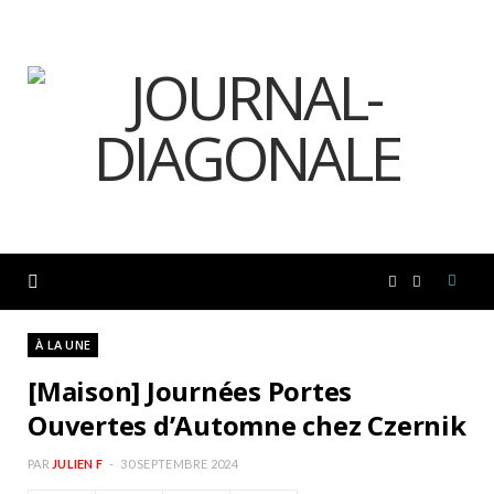
F
I
a
n
À LA UNE
[Maison] Journées Portes
c
s
Ouvertes d’Automne chez Czernik
e
t
PAR
JULIEN F
30 SEPTEMBRE 2024