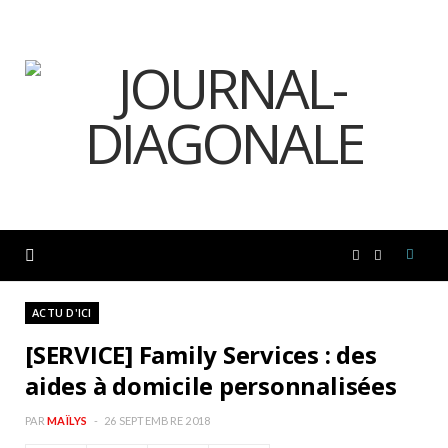
F
I
a
n
ACTU D'ICI
[SERVICE] Family Services : des
c
s
aides à domicile personnalisées
e
t
PAR
MAÏLYS
26 SEPTEMBRE 2018