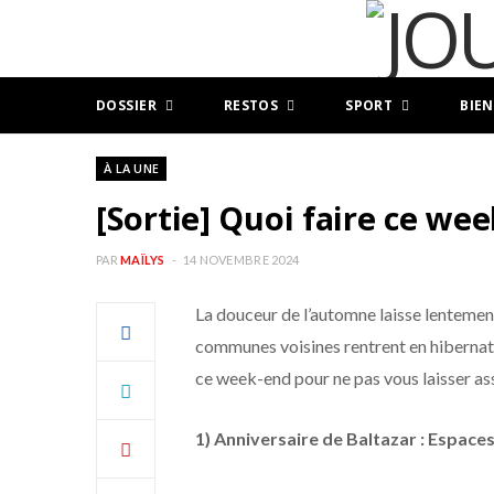
DOSSIER
RESTOS
SPORT
BIEN
À LA UNE
[Sortie] Quoi faire ce we
PAR
MAÏLYS
14 NOVEMBRE 2024
La douceur de l’automne laisse lentement 
communes voisines rentrent en hibernatio
ce week-end pour ne pas vous laisser as
1) Anniversaire de Baltazar : Espac