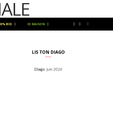
00% BIO
ID MAISON
F
I
a
n
c
s
LIS TON DIAGO
e
t
Diago
juin 2026
b
a
o
g
o
r