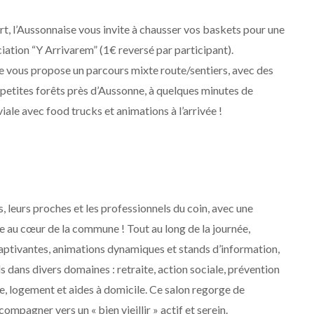
t, l’Aussonnaise vous invite à chausser vos baskets pour une
ciation “Y Arrivarem” (1€ reversé par participant).
se vous propose un parcours mixte route/sentiers, avec des
 petites forêts près d’Aussonne, à quelques minutes de
ale avec food trucks et animations à l’arrivée !
 leurs proches et les professionnels du coin, avec une
le au cœur de la commune ! Tout au long de la journée,
aptivantes, animations dynamiques et stands d’information,
s dans divers domaines : retraite, action sociale, prévention
ue, logement et aides à domicile. Ce salon regorge de
mpagner vers un « bien vieillir » actif et serein.