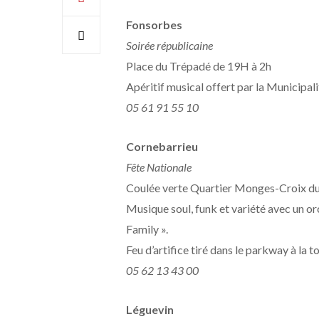
Fonsorbes
Soirée républicaine
Place du Trépadé de 19H à 2h
Apéritif musical offert par la Municipalit
05 61 91 55 10
Cornebarrieu
Fête Nationale
Coulée verte Quartier Monges-Croix d
Musique soul, funk et variété avec un o
Family ».
Feu d’artifice tiré dans le parkway à la t
05 62 13 43 00
Léguevin