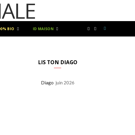
00% BIO
ID MAISON
F
I
a
n
c
s
LIS TON DIAGO
e
t
Diago
juin 2026
b
a
o
g
o
r