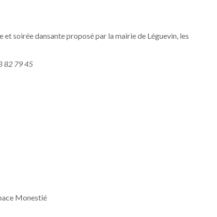
 et soirée dansante proposé par la mairie de Léguevin, les
83 82 79 45
Espace Monestié