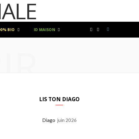
00% BIO
ID MAISON
F
I
IR
a
n
c
s
e
t
b
a
LIS TON DIAGO
o
g
Diago
juin 2026
o
r