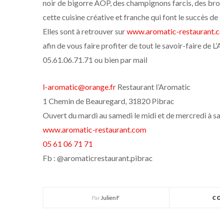
noir de bigorre AOP, des champignons farcis, des broc
cette cuisine créative et franche qui font le succès d
Elles sont à retrouver sur
www.aromatic-restaurant.
afin de vous faire profiter de tout le savoir-faire de
05.61.06.71.71 ou bien par mail
l-aromatic@orange.fr
Restaurant l’Aromatic
1 Chemin de Beauregard, 31820 Pibrac
Ouvert du mardi au samedi le midi et de mercredi à sa
www.aromatic-restaurant.com
05 61 06 71 71
Fb : @aromaticrestaurant.pibrac
Par
Julien F
C