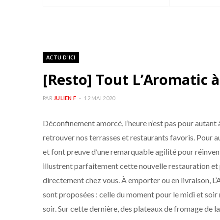
ACTU D'ICI
[Resto] Tout L’Aromatic 
PAR
JULIEN F
12 MAI 2020
Déconfinement amorcé, l’heure n’est pas pour autant à l
retrouver nos terrasses et restaurants favoris. Pour a
et font preuve d’une remarquable agilité pour réinvent
illustrent parfaitement cette nouvelle restauration et
directement chez vous. À emporter ou en livraison, L’A
sont proposées : celle du moment pour le midi et soi
soir. Sur cette dernière, des plateaux de fromage de l