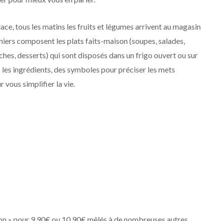
lace, tous les matins les fruits et légumes arrivent au magasin
niers composent les plats faits-maison (soupes, salades,
es, desserts) qui sont disposés dans un frigo ouvert ou sur
 les ingrédients, des symboles pour préciser les mets
 vous simplifier la vie.
on » pour 9,90€ ou 10,90€ mêlés à de nombreuses autres