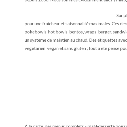
Sur p
pour une fraîcheur et saisonnalité maximales. Ces der
pokebowls, hot bowls, bentos, wraps, burger, sandwich
un système de maintien au chaud. Des étiquettes avec
végétarien, vegan et sans gluten ; tout a été pensé pour
À la carte, des menus complets « plat+dessert+boiss