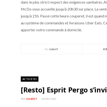
dans le plus strict respect des exigences sanitaires. A
McDo vous accueille jusqu’à 20h30 sur place. La vente
jusqu’à 21h. Passé cette heure couperet, il est quan
au système de commandes et livraisons Uber Eats. Ces 
apporter votre commande à domicile.
Par
Julien F
C
ACTU D'ICI
[Resto] Esprit Pergo s’inv
PAR
JULIEN F
20 MAI 2020