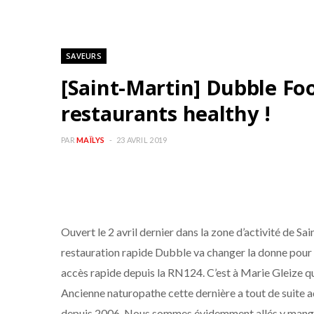
SAVEURS
[Saint-Martin] Dubble Foo
restaurants healthy !
PAR
MAÏLYS
23 AVRIL 2019
Ouvert le 2 avril dernier dans la zone d’activité de Sa
restauration rapide Dubble va changer la donne pour 
accès rapide depuis la RN124. C’est à Marie Gleize qu
Ancienne naturopathe cette dernière a tout de suite
depuis 2006. Nous sommes évidemment allés y manger