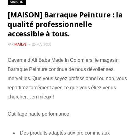
MAISON
b
a
[MAISON] Barraque Peinture : la
o
g
qualité professionnelle
accessible à tous.
o
r
PAR
MAÏLYS
25 MAI 2018
k
a
Caverne d’Ali Baba Made In Colomiers, le magasin
m
Barraque Peinture continue de nous dévoiler ses
merveilles. Que vous soyez professionnel ou non, vous
repartirez forcément avec ce que vous étiez venus
chercher…en mieux !
Outillage haute performance
Des produits adaptés aux pro comme aux