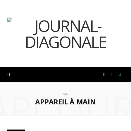
F
I
ARCOUR
a
n
TAG
APPAREIL À MAIN
c
s
e
t